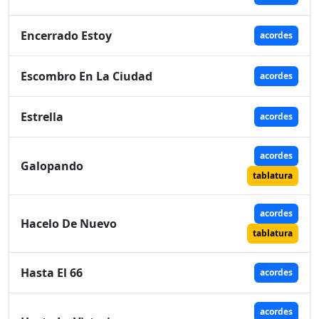
Encerrado Estoy
acordes
Escombro En La Ciudad
acordes
Estrella
acordes
acordes
Galopando
tablatura
acordes
Hacelo De Nuevo
tablatura
Hasta El 66
acordes
acordes