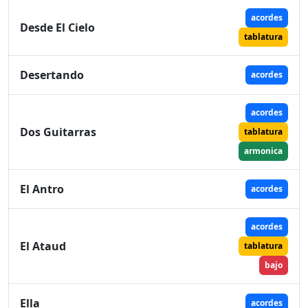
acordes
Desde El Cielo
tablatura
Desertando
acordes
acordes
Dos Guitarras
tablatura
armonica
El Antro
acordes
acordes
El Ataud
tablatura
bajo
Ella
acordes