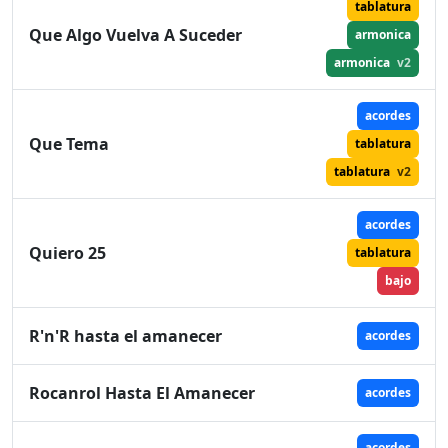
tablatura
Que Algo Vuelva A Suceder
armonica
armonica
v2
acordes
Que Tema
tablatura
tablatura
v2
acordes
Quiero 25
tablatura
bajo
R'n'R hasta el amanecer
acordes
Rocanrol Hasta El Amanecer
acordes
acordes