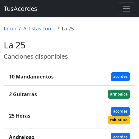
TusAcordes
Inicio
Artistas con L
La 25
La 25
Canciones disponibles
10 Mandamientos
acordes
2 Guitarras
armonica
acordes
25 Horas
tablatura
Andrajoso
acordes