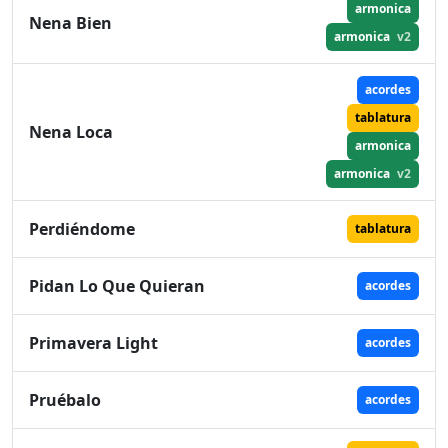
armonica
Nena Bien
armonica
v2
acordes
tablatura
Nena Loca
armonica
armonica
v2
Perdiéndome
tablatura
Pidan Lo Que Quieran
acordes
Primavera Light
acordes
Pruébalo
acordes