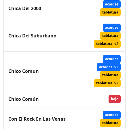
acordes
Chica Del 2000
tablatura
acordes
Chica Del Suburbano
tablatura
tablatura
v2
acordes
acordes
v2
Chico Comun
tablatura
tablatura
v2
Chico Común
bajo
acordes
Con El Rock En Las Venas
tablatura