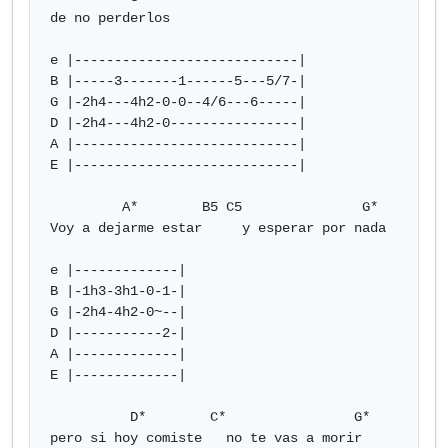
de no perderlos

e |----------------------------|

B |-----3-------1------5---5/7-|

G |-2h4---4h2-0-0--4/6---6-----|

D |-2h4---4h2-0----------------|

A |----------------------------|

E |----------------------------|

         A*        B5 C5               G*

Voy a dejarme estar     y esperar por nada

e |-------------|

B |-1h3-3h1-0-1-|

G |-2h4-4h2-0~--|

D |-----------2-|

A |-------------|

E |-------------|

          D*        C*                G*

pero si hoy comiste   no te vas a morir
