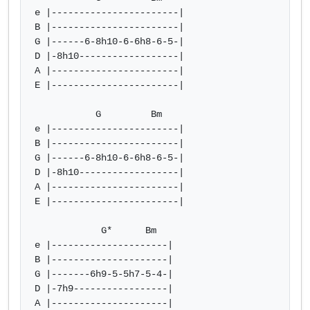
e |-----------------------|

B |-----------------------|

G |------6-8h10-6-6h8-6-5-|

D |-8h10------------------|

A |-----------------------|

E |-----------------------|

           G         Bm

e |-----------------------|

B |-----------------------|

G |------6-8h10-6-6h8-6-5-|

D |-8h10------------------|

A |-----------------------|

E |-----------------------|

            G*      Bm

e |---------------------|

B |---------------------|

G |-------6h9-5-5h7-5-4-|

D |-7h9-----------------|

A |---------------------|
