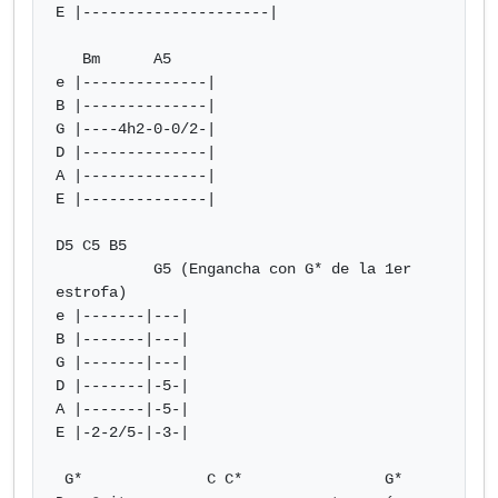
E |---------------------|

   Bm      A5

e |--------------|

B |--------------|

G |----4h2-0-0/2-|

D |--------------|

A |--------------|

E |--------------|

D5 C5 B5

           G5 (Engancha con G* de la 1er 
estrofa)

e |-------|---|

B |-------|---|

G |-------|---|

D |-------|-5-|

A |-------|-5-|

E |-2-2/5-|-3-|

 G*              C C*                G*
