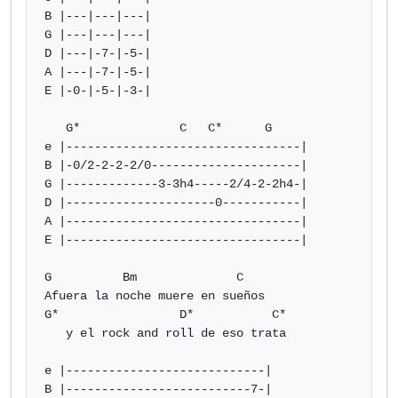
B |---|---|---|

G |---|---|---|

D |---|-7-|-5-|

A |---|-7-|-5-|

E |-0-|-5-|-3-|

   G*              C   C*      G

e |---------------------------------|

B |-0/2-2-2-2/0---------------------|

G |-------------3-3h4-----2/4-2-2h4-|

D |---------------------0-----------|

A |---------------------------------|

E |---------------------------------|

G          Bm              C

Afuera la noche muere en sueños

G*                 D*           C*

   y el rock and roll de eso trata

e |----------------------------|

B |--------------------------7-|
