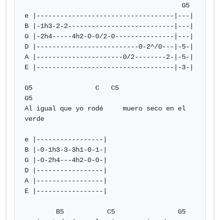
                                        G5

e |-----------------------------------|---|

B |-1h3-2-2---------------------------|---|

G |-2h4-----4h2-0-0/2-0---------------|---|

D |--------------------------0-2^/0---|-5-|

A |----------------------0/2--------2-|-5-|

E |-----------------------------------|-3-|

G5                C   C5                   
G5

Al igual que yo rodé     muero seco en el 
verde

e |-----------------|

B |-0-1h3-3-3h1-0-1-|

G |-0-2h4---4h2-0-0-|

D |-----------------|

A |-----------------|

E |-----------------|

        B5           C5                G5
