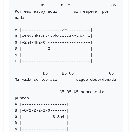
           D5      B5 C5                 G5

Por eso estoy aquí       sin esperar por 
nada

e |-----------------2~----------|

B |-1h3-3h1-0-1-2h4----4h2-0-5~-|

G |-2h4-4h2-0~------------------|

D |-----------2-----------------|

A |-----------------------------|

E |-----------------------------|

            D5      B5 C5               G5

Mi vida se lee así,       sigue desordenada

                   C5 D5 G5 sobre este 
punteo

e |-------------------|

B |-0/2-2-2-2/0-------|

G |-------------3-3h4-|

D |-------------------|

A |-------------------|
