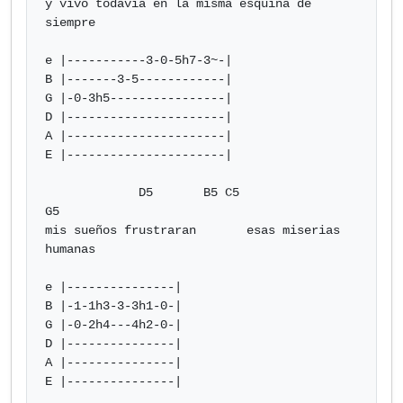
y vivo todavía en la misma esquina de 
siempre

e |-----------3-0-5h7-3~-|

B |-------3-5------------|

G |-0-3h5----------------|

D |----------------------|

A |----------------------|

E |----------------------|

             D5       B5 C5                 
G5

mis sueños frustraran       esas miserias 
humanas

e |---------------|

B |-1-1h3-3-3h1-0-|

G |-0-2h4---4h2-0-|

D |---------------|

A |---------------|

E |---------------|
