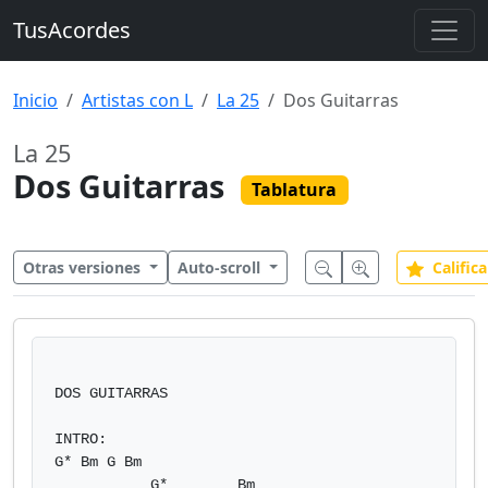
TusAcordes
Inicio
Artistas con L
La 25
Dos Guitarras
La 25
Dos Guitarras
Tablatura
Otras versiones
Auto-scroll
Califica
DOS GUITARRAS

INTRO:

G* Bm G Bm

           G*        Bm
