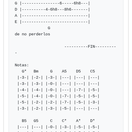
G |----------------6-----6h8---|

D |----------4-6h8---8h6-------|

A |----------------------------|

E |----------------------------|

              G

de no perderlos

                     ----------FIN---------
-

Notas:

   G*   Bm     G    A5    D5    C5

 |-3-| |-2-| |-3-| |---| |---| |---|

 |-3-| |-3-| |-0-| |---| |---| |---|

 |-4-| |-4-| |-0-| |---| |-7-| |-5-|

 |-5-| |-4-| |-0-| |-7-| |-5-| |-5-|

 |-5-| |-2-| |-2-| |-7-| |-5-| |-3-|

 |-3-| |-2-| |-3-| |-5-| |---| |---|

   B5   G5     C    C*    A*    D*

 |---| |---| |-0-| |-3-| |-5-| |-5-|
