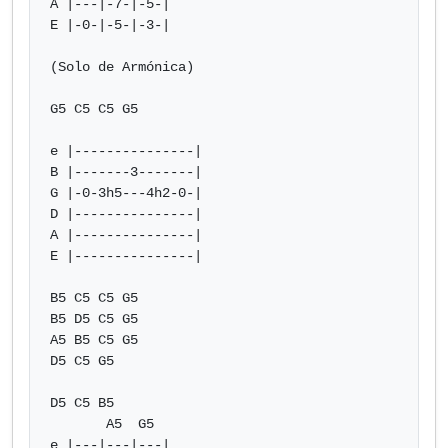
A |---|-7-|-5-|

E |-0-|-5-|-3-|

(Solo de Armónica)

G5 C5 C5 G5

e |---------------|

B |-------3-------|

G |-0-3h5---4h2-0-|

D |---------------|

A |---------------|

E |---------------|

B5 C5 C5 G5

B5 D5 C5 G5

A5 B5 C5 G5

D5 C5 G5

D5 C5 B5

       A5  G5

e |---|---|---|
