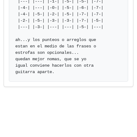
 |---| |---| |-1-| |-5-| |-5-| |-7-|

 |-4-| |---| |-0-| |-5-| |-6-| |-7-|

 |-4-| |-5-| |-2-| |-5-| |-7-| |-7-|

 |-2-| |-5-| |-3-| |-3-| |-7-| |-5-|

 |---| |-3-| |---| |---| |-5-| |---|

ah...y los punteos o arreglos que

estan en el medio de las frases o

estrofas son opcionales...

quedan mejor nomas, que se yo

igual conviene hacerlos con otra

guitarra aparte.            