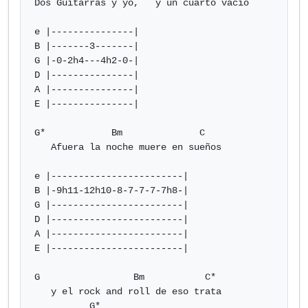
Dos Guitarras y yo,   y un cuarto vacío

e |---------------|

B |-------3-------|

G |-0-2h4---4h2-0-|

D |---------------|

A |---------------|

E |---------------|

G*            Bm              C

   Afuera la noche muere en sueños

e |------------------------|

B |-9h11-12h10-8-7-7-7-7h8-|

G |------------------------|

D |------------------------|

A |------------------------|

E |------------------------|

G                 Bm           C*

   y el rock and roll de eso trata

          G*
