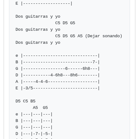
E |-------------------|

Dos guitarras y yo

                C5 D5 G5

Dos guitarras y yo

                C5 D5 G5 A5 (Dejar sonando)

Dos guitarras y yo

e |------------------------------|

B |----------------------------7-|

G |-----------------6------6h8---|

D |-----------4-6h8---8h6--------|

A |-----4-4-6--------------------|

E |-3/5--------------------------|

D5 C5 B5

       A5  G5

e |---|---|---|

B |---|---|---|

G |---|---|---|

D |---|-7-|-5-|
