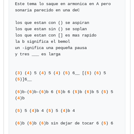
Este tema lo saque en armonica en A pero 
sonaria parecido en una deC

los que estan con () se aspiran

los que estan sin () se soplan

los que estan con [] es mas rapido

la b significa el bemol

un -ignifica una pequeña pausa

y tres ___ es larga

(
3
) (
4
) 5 (
4
) 5 (
4
) (
5
) 6__ [(
5
) (
6
) 5 
(
5
)]6__

(
6
)b-(
6
)b-(
6
)b 6 (
5
)b 6 (
5
)b (
6
)b 5 (
5
) 5 
(
4
)b

(
5
) 5 (
4
)b 4 (
5
) 5 (
4
)b 4

(
6
)b (
6
)b (
6
)b sin dejar de tocar 6 (
5
) 6
