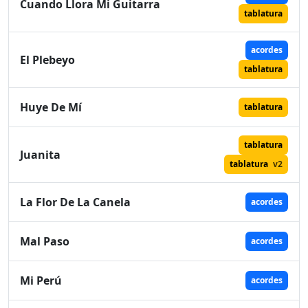
Cuando Llora Mi Guitarra
tablatura
acordes
El Plebeyo
tablatura
Huye De Mí
tablatura
tablatura
Juanita
tablatura
v2
La Flor De La Canela
acordes
Mal Paso
acordes
Mi Perú
acordes