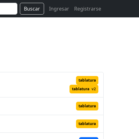
Buscar
Ingresar
Registrarse
tablatura
tablatura
v2
tablatura
tablatura