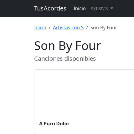
TusAcordes
Inicio
Artistas
Inicio
Artistas con S
Son By Four
Son By Four
Canciones disponibles
A Puro Dolor