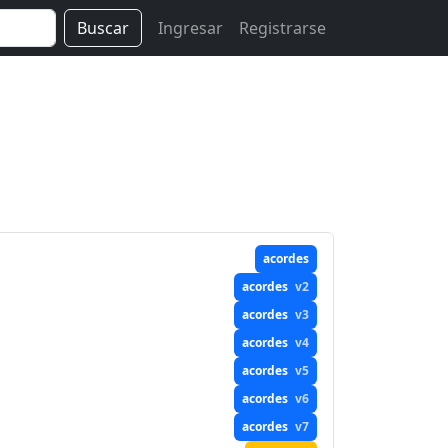
Buscar
Ingresar
Registrarse
acordes
acordes
v2
acordes
v3
acordes
v4
acordes
v5
acordes
v6
acordes
v7