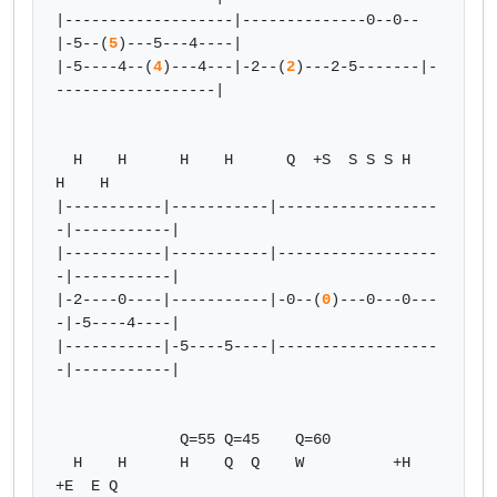
|-------------------|--------------0--0--
|-5--(
5
)---5---4----|

|-5----4--(
4
)---4---|-2--(
2
)---2-5-------|-
------------------|

  H    H      H    H      Q  +S  S S S H      
H    H

|-----------|-----------|------------------
-|-----------|

|-----------|-----------|------------------
-|-----------|

|-2----0----|-----------|-0--(
0
)---0---0---
-|-5----4----|

|-----------|-5----5----|------------------
-|-----------|

              Q=55 Q=45    Q=60

  H    H      H    Q  Q    W          +H     
+E  E Q
