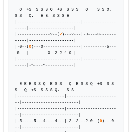
  Q  +S  S S S Q  +S  S S S   Q.   S S Q.   
S S   Q.   E E. S S S E

|---------------------------|--------------
-----|-------------------|

|--------------2--(
2
)---2---|-3----3-------
-----|-------------------|

|-0--(
0
)---0----------------|----------5---
-5---|--------0--2-2-4-0-|

|---------------------------|--------------
-----|-5----5------------|

  E E E S S Q  E S S   Q  E S S Q  +S  S S 
S   Q  +S  S S S Q.   S S

|--------------------|---------------------
--|------------------------|

|--------------------|---------------------
--|------------------------|

|-5-----5---4----4---|-2--2---2-0--(
0
)---0-
--|------------------------|
