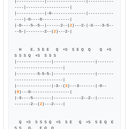
|------------|-----------------|-----------
----|-------------------|

|------------|-0---------------|-----------
----|-0----0------------|

|-0----5--5--|------2--(
2
)---2-|-3----3-5--
--5-|--------2--(
2
)---2-|

  H    E. S E E   Q  +S  S E Q  Q    Q  +S  
S S S Q  +S  S S S

|---------------|------------------|-------
---------------------|

|---------5-5-5-|------------------|-------
---------------------|

|---------------|-3--(
3
)---3-------|-0--
(
0
)---0-----------------|

|-3----5--------|------------2--2--|-------
-------2--(
2
)---2----|

  Q  +S  S S S Q  +S  S E   Q  +S  S E Q  E 
S S   Q.   E Q  Q
