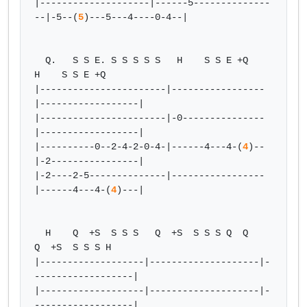
|--------------------|------5--------------
--|-5--(
5
)---5---4----0-4--|

  Q.   S S E. S S S S S   H    S S E +Q     
H    S S E +Q

|-----------------------|-----------------
|------------------|

|-----------------------|-0---------------
|------------------|

|----------0--2-4-2-0-4-|------4---4-(
4
)--
|-2----------------|

|-2----2-5--------------|-----------------
|------4---4-(
4
)---|

  H    Q  +S  S S S   Q  +S  S S S Q  Q    
Q  +S  S S S H

|-------------------|--------------------|-
------------------|

|-------------------|--------------------|-
------------------|
