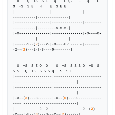
  H    Q  +S  S E   Q.   E Q.   E   Q.   E 
Q  +S  S E   H    E. S E E

|-----------------|---------------|--------
-----------|---------------|

|-----------------|---------------|--------
-----------|---------5-5-5-|

|-0---------------|---------------|-0----0-
-----------|---------------|

|------2--(
2
)---2-|-3----3-5----5-|-------
-2--(
2
)---2-|-3----5--------|

  Q  +S  S E Q  Q    Q  +S  S S S Q  +S  S 
S S   Q  +S  S S S Q  +S  S E

|------------------|-----------------------
----|--------------------------|

|------------------|-----------------------
----|--------------------------|

|-3--(
3
)---3-------|-0--(
0
)---0------------
----|--------------------------|

|------------2--2--|--------------2--(
2
)--
-2---|-3--(
3
)---3---2--(
2
)---2--|
