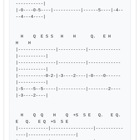
-----------|

|-0----0-5----|-----------|------5----|-4--
--4---4----|

  H    Q  E S S   H    H      Q.   E H      
H    H

|---------------|-----------|-------------
|-----------|

|---------------|-----------|-------------
|-----------|

|-----------0-2-|-3----2----|-0----0------
|-----------|

|-5----5--5-----|-----------|--------2----
|-3----2----|

  H    Q  Q    H    Q  +S  S E   Q.   E Q.   
E   Q.   E Q  +S  S E

|------------|-----------------|-----------
----|-------------------|
