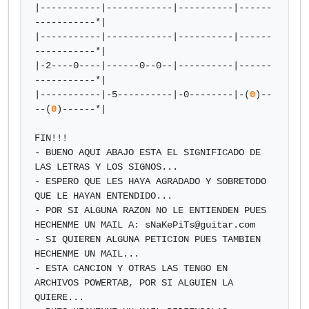
|-----------|------------|----------|------
-----------*|

|-----------|------------|----------|------
-----------*|

|-2----0----|------0--0--|----------|------
-----------*|

|-----------|-5----------|-0--------|-(
0
)--
--(
0
)------*|

FIN!!!

- BUENO AQUI ABAJO ESTA EL SIGNIFICADO DE 
LAS LETRAS Y LOS SIGNOS...

- ESPERO QUE LES HAYA AGRADADO Y SOBRETODO 
QUE LE HAYAN ENTENDIDO...

- POR SI ALGUNA RAZON NO LE ENTIENDEN PUES 
HECHENME UN MAIL A: 
sNaKePiTs@guitar.com
- SI QUIEREN ALGUNA PETICION PUES TAMBIEN 
HECHENME UN MAIL...

- ESTA CANCION Y OTRAS LAS TENGO EN 
ARCHIVOS POWERTAB, POR SI ALGUIEN LA 
QUIERE...
