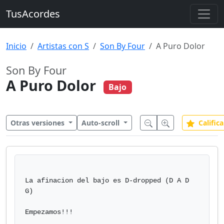
TusAcordes
Inicio
Artistas con S
Son By Four
A Puro Dolor
Son By Four
A Puro Dolor
Bajo
Otras versiones
Auto-scroll
Califica
La afinacion del bajo es D-dropped (D A D 
G) 

Empezamos!!!
