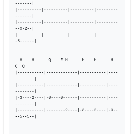
-------|

|----------|----------|----------|---------
-------|

|----------|----------|----------|---------
--0-2--|

|----------|----------|----------|--------
-5------|

  H    H      Q.   E H      H    H      H    
Q  Q

|-----------|-------------|-----------|----
--------|

|-----------|-------------|-----------|----
--------|

|-3----2----|-0----0------|-----------|----
--------|

|-----------|--------2----|-3----2----|-0--
--5--5--|
