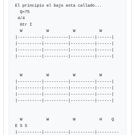
El principio el bajo esta callado...

  Q=75

 4/4

  Gtr I

  W          W          W          W

|----------|----------|----------|------|

|----------|----------|----------|------|

|----------|----------|----------|------|

|----------|----------|----------|------|

  W          W          W          W

|----------|----------|----------|------|

|----------|----------|----------|------|

|----------|----------|----------|------|

|----------|----------|----------|------|

  W          W          W          H    Q  
E S S

|----------|----------|----------|---------