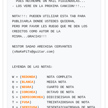
  PUES HECHENME UN MAIL PIDIENDOLAS...

- LOS VERE EN LA PROXIMA CANCION!!!...

NOTA!!!: PUEDEN UTILIZAR ESTA TAB PARA 
PUBLICARLA DONDE USTEDES QUIERAN,

PERO POR FAVOR LES RUEGO QUE ME DEN LOS 
CREDITOS COMO AUTOR DE LA 
MISMA...GRACIAS!!!

NESTOR SADAO ARECHIGA CERVANTES 
(
sNaKePiTs@guitar.com
)

LEYENDA DE LAS NOTAS:

W = (
REDONDA
)     NOTA COMPLETA

H = (
BLANCA
)      MEDIA NOTA

Q = (
NEGRA
)       CUARTO DE NOTA

E = (
CORCHEA
)     OCTAVO DE NOTA

S = (
SEMICORCHEA
) DIECISEISAVA DE NOTA

T = (
FUSA
)        TREINTAIDOSAVA DE NOTA

X = (
SEMIFUSA
)    SESENTAICUATROAVA DE NOTA
