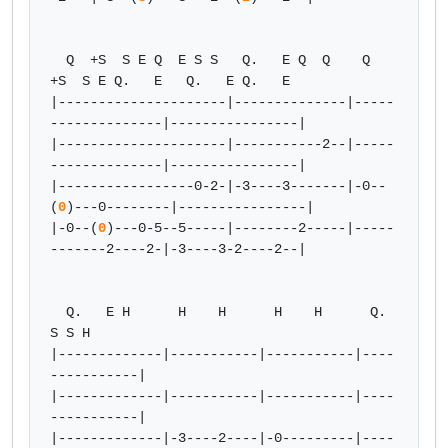
  Q  +S  S E Q  E S S   Q.   E Q  Q    Q  
+S  S E Q.   E   Q.   E Q.   E

|---------------------|--------------|-----
--------------|----------------|

|---------------------|-----------2--|-----
--------------|----------------|

|-----------------0-2-|-3----3-------|-0--
(
0
)---0--------|----------------|

|-0--(
0
)---0-5--5-----|--------2-----|-----
-------2----2-|-3----3-2----2--|

  Q.   E H      H    H      H    H      Q.   
S S H

|-------------|-----------|-----------|----
-----------|

|-------------|-----------|-----------|----
-----------|

|-------------|-3----2----|-0---------|----