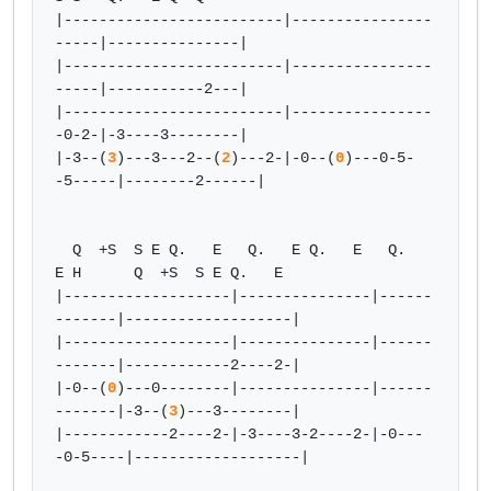
|-------------------------|----------------
-----|---------------|

|-------------------------|----------------
-----|-----------2---|

|-------------------------|----------------
-0-2-|-3----3--------|

|-3--(
3
)---3---2--(
2
)---2-|-0--(
0
)---0-5-
-5-----|--------2------|

  Q  +S  S E Q.   E   Q.   E Q.   E   Q.   
E H      Q  +S  S E Q.   E

|-------------------|---------------|------
-------|-------------------|

|-------------------|---------------|------
-------|------------2----2-|

|-0--(
0
)---0--------|---------------|------
-------|-3--(
3
)---3--------|

|------------2----2-|-3----3-2----2-|-0---
-0-5----|-------------------|
