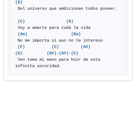
(
G
)

 Del universo que ambicionan todos poseer.

 (
C
)                 (
G
)

 Voy a amarte para toda la vida

 (
Am
)                  (
Em
)

 No me importa si aun no te intereso

 (
F
)           (
C
)         (
A#
)               
(
G
)          (
G#
)-(
A#
)-(
C
)

 Ven toma mi mano para huir de esta 
infinita oscuridad.            