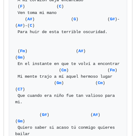
 A mi corazón deja encantado

 (
F
)             (
C
)

 Ven toma mi mano

    (
A#
)               (
G
)            (
G#
)-
(
A#
)-(
C
)

 Para huir de esta terrible oscuridad.

 (
Fm
)                    (
A#
)            
(
Gm
)

 En el instante en que te volví a encontrar

                  (
Cm
)                (
Fm
)

 Mi mente trajo a mí aquel hermoso lugar

                (
Gm
)             (
Cm
)         
(
C7
)

 Que cuando era niño fue tan valioso para 
mi.

          (
G#
)                 (
A#
)              
(
Gm
)

 Quiero saber si acaso tú conmigo quieres 
bailar
