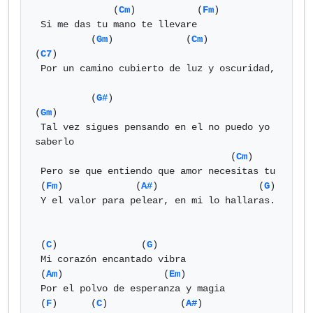
              (
Cm
)           (
Fm
)

 Si me das tu mano te llevare

          (
Gm
)             (
Cm
)          
(
C7
)

 Por un camino cubierto de luz y oscuridad,

          (
G#
)                                  
(
Gm
)

 Tal vez sigues pensando en el no puedo yo 
saberlo

                                   (
Cm
)

 Pero se que entiendo que amor necesitas tu

 (
Fm
)             (
A#
)                  (
G
)

 Y el valor para pelear, en mi lo hallaras.

 (
C
)               (
G
)

 Mi corazón encantado vibra

 (
Am
)                  (
Em
)

 Por el polvo de esperanza y magia

 (
F
)      (
C
)             (
A#
)           