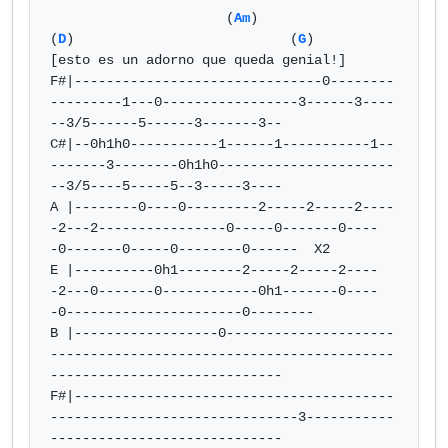
                      (
Am
)                      
(
D
)                           (
G
)             
[esto es un adorno que queda genial!]

F#|-------------------------------0--------
---------1---0-----------------3------3----
--3/5------5------3-------3--

C#|--0h1h0-----------1------1-----------1--
-------3--------0h1h0----------------------
--3/5----5-----5--3-----3----

A |--------0----0---------2-----2-----2----
-2---2----------------0-----0-------0----
-0-------0-----0--------0------  X2

E |----------0h1--------2-----2-----2----
-2---0-------0------------0h1-------0----
-0----------------------0--------

B |------------------0---------------------
-------------------------------------------
-----------------------------

F#|----------------------------------------
-------------------------------3-----------
-----------------------------
