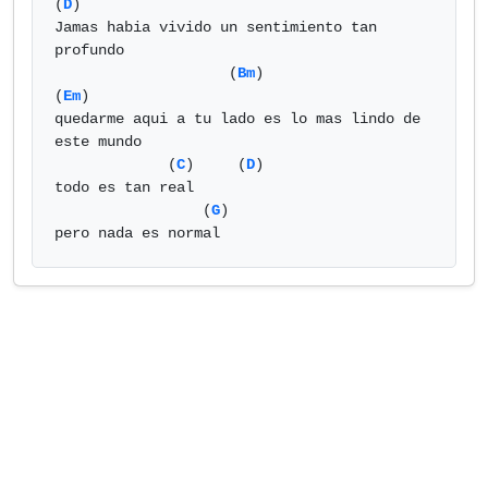
(
D
)        

Jamas habia vivido un sentimiento tan 
profundo 

                    (
Bm
)                          
(
Em
)        

quedarme aqui a tu lado es lo mas lindo de 
este mundo 

             (
C
)     (
D
)                        

todo es tan real 

                 (
G
)      

pero nada es normal            