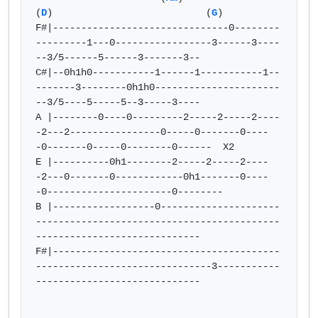
(
D
)                           (
G
)             

F#|-------------------------------0--------
---------1---0-----------------3------3----
--3/5------5------3-------3--

C#|--0h1h0-----------1------1-----------1--
-------3--------0h1h0----------------------
--3/5----5-----5--3-----3----

A |--------0----0---------2-----2-----2----
-2---2----------------0-----0-------0----
-0-------0-----0--------0------  X2

E |----------0h1--------2-----2-----2----
-2---0-------0------------0h1-------0----
-0----------------------0--------

B |------------------0---------------------
-------------------------------------------
-----------------------------

F#|----------------------------------------
-------------------------------3-----------
-----------------------------
