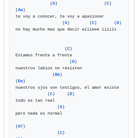
              (
G
)                   (
C
)   
(
Am
)

te voy a conocer, te voy a apasionar 

                   (
G
)        (
C
)       (
D
)    

no hay mucho mas que decir eiiieee iiiiii

                    (
C
)   

Estamos frente a frente 

                      (
D
)       

nuestros labios no resisten  

               (
Bm
)                     
(
Em
)       

nuestros ojos son testigos, el amor existe 

             (
C
)     (
D
)                              

todo es tan real

                 (
G
)                          

pero nada es normal 

(
G7
)

                 (
C
)                        