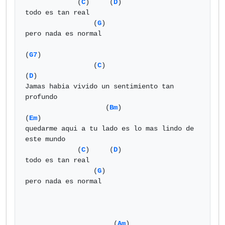
             (
C
)     (
D
)                              

todo es tan real

                 (
G
)                          

pero nada es normal 

(
G7
)

                 (
C
)                        
(
D
)        

Jamas habia vivido un sentimiento tan 
profundo 

                    (
Bm
)                          
(
Em
)        

quedarme aqui a tu lado es lo mas lindo de 
este mundo 

             (
C
)     (
D
)                        

todo es tan real 

                 (
G
)      

pero nada es normal 

                      (
Am
)                      