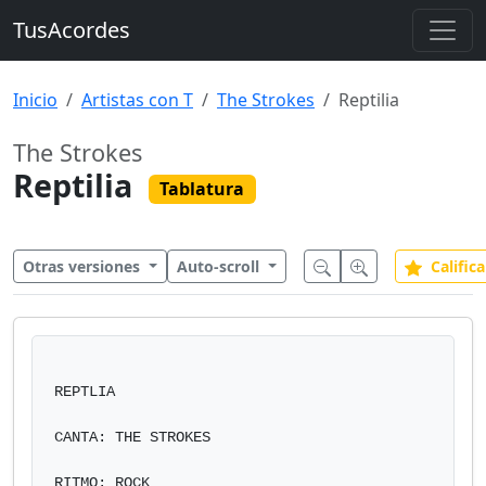
TusAcordes
Inicio
Artistas con T
The Strokes
Reptilia
The Strokes
Reptilia
Tablatura
Otras versiones
Auto-scroll
Califica
REPTLIA 

CANTA: THE STROKES 

RITMO: ROCK
