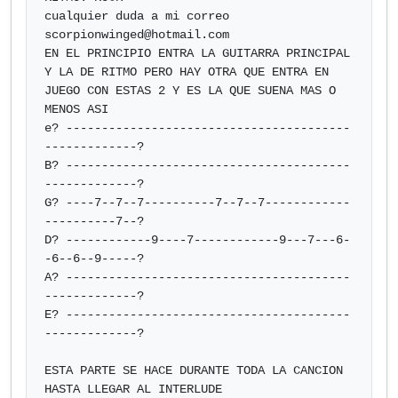
cualquier duda a mi correo 
scorpionwinged@hotmail.com
EN EL PRINCIPIO ENTRA LA GUITARRA PRINCIPAL 
Y LA DE RITMO PERO HAY OTRA QUE ENTRA EN 
JUEGO CON ESTAS 2 Y ES LA QUE SUENA MAS O 
MENOS ASI

e? ----------------------------------------
-------------?

B? ----------------------------------------
-------------?

G? ----7--7--7----------7--7--7------------
----------7--?

D? ------------9----7------------9---7---6-
-6--6--9-----?

A? ----------------------------------------
-------------?

E? ----------------------------------------
-------------?

ESTA PARTE SE HACE DURANTE TODA LA CANCION 
HASTA LLEGAR AL INTERLUDE
