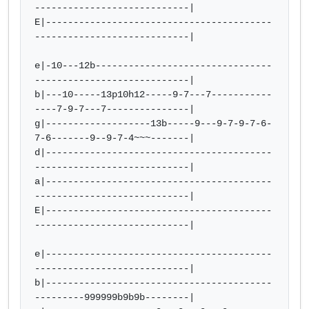
----------------------------|

E|-----------------------------------------
----------------------------|

e|-10---12b--------------------------------
----------------------------|

b|---10-----13p10h12-----9-7---7-----------
----7-9-7---7---------------|

g|-------------------13b-----9---9-7-9-7-6-
7-6-------9--9-7-4~~~-------|

d|-----------------------------------------
----------------------------|

a|-----------------------------------------
----------------------------|

E|-----------------------------------------
----------------------------|

e|-----------------------------------------
----------------------------|

b|-----------------------------------------
---------999999b9b9b--------|
