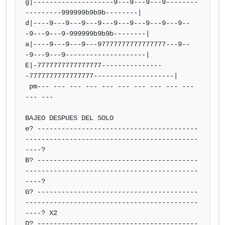
g|--------------------9---9---9---9--------
---------999999b9b9b--------|

d|----9---9---9---9---9---9---9---9---9--
-9---9---9-999999b9b9b--------|

a|----9---9---9---97777777777777777---9--
-9---9---9--------------------|

E|-7777777777777777---------------
-7777777777777777--------------------|

 pm--- --- --- --- --- --- --- --- --- --- 
--- ---

BAJEO DESPUES DEL SOLO

e? ----------------------------------------
-------------------------------------------
----?

B? ----------------------------------------
-------------------------------------------
----?

G? ----------------------------------------
-------------------------------------------
----? X2

D? ----------------------------------------