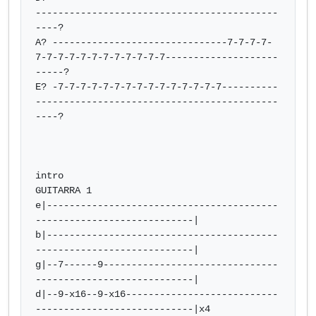
-------------------------------------------
----?

A? -------------------------------7-7-7-7-
7-7-7-7-7-7-7-7-7-7-7-7--------------------
-----?

E? -7-7-7-7-7-7-7-7-7-7-7-7-7-7-7----------
-------------------------------------------
----? 

intro

GUITARRA 1

e|-----------------------------------------
----------------------------|

b|-----------------------------------------
----------------------------|

g|--7------9-------------------------------
----------------------------|

d|--9-x16--9-x16---------------------------
----------------------------|x4
