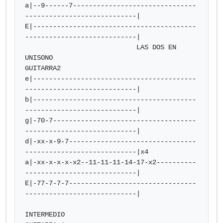
a|--9------7-------------------------------
----------------------------|

E|-----------------------------------------
----------------------------|

                            LAS DOS EN 
UNISONO

GUITARRA2

e|-----------------------------------------
----------------------------|

b|-----------------------------------------
----------------------------|

g|-70-7------------------------------------
----------------------------|

d|-xx-x-9-7--------------------------------
----------------------------|x4

a|-xx-x-x-x-x2--11-11-11-14-17-x2----------
----------------------------|

E|-77-7-7-7--------------------------------
----------------------------|

INTERMEDIO
