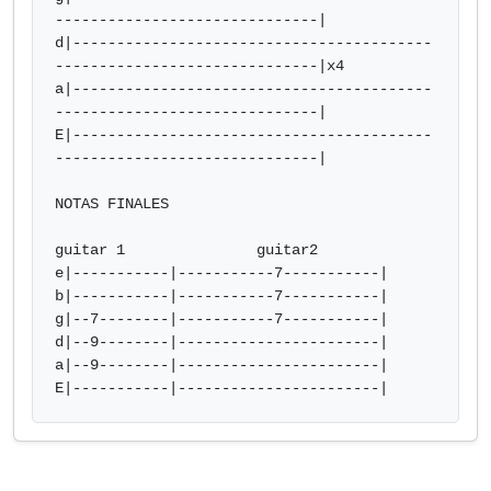
------------------------------|

d|-----------------------------------------
------------------------------|x4

a|-----------------------------------------
------------------------------|

E|-----------------------------------------
------------------------------|

NOTAS FINALES

guitar 1               guitar2

e|-----------|-----------7-----------|     

b|-----------|-----------7-----------|  

g|--7--------|-----------7-----------|

d|--9--------|-----------------------|

a|--9--------|-----------------------|

E|-----------|-----------------------|          