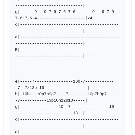
----------------------------|

g|------9---9-7-9-7-6-7-6-------9---9-7-9-
7-6-7-6-4--------------------|x4

d|-----------------------------------------
----------------------------|

a|-----------------------------------------
----------------------------|

E|-----------------------------------------
----------------------------|

e|-----7----------------10b-7------------
-7--7/12b-10------------------|

b|-10b---10p7h9p7----7--------10p7h9p7----
-7-----------13p10h12p10-----|

g|----------------10--7----------------10--
------------------------13--|

d|-----------------------------------------
----------------------------|

a|-----------------------------------------