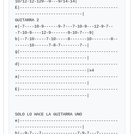
10/12-12-129--9---9/14-14|

E|-----------------------------------------
----------------------------|

GUITARRA 2

e|-7----10-9------9-7---7-10-9---12-9-7--
-7-10-9----12-9-------9-10-7---9|

b|--7-10-----7-10-----8-------10--------8--
------10------7-8-7--------7--|

g|-----------------------------------------
------------------------------|

d|-----------------------------------------
------------------------------|x4

a|-----------------------------------------
------------------------------|

E|-----------------------------------------
------------------------------|

SOLO LO HACE LA GUITARRA UNO

e|-----------------------------------------
----------------------------|

b|--9-7---7---------------7-9-7---7--------