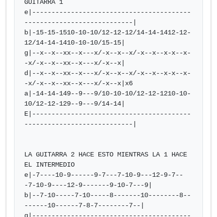
GUITARRA 1

e|-----------------------------------------
----------------------------|

b|-15-15-1510-10-10/12-12-12/14-14-1412-12-
12/14-14-1410-10-10/15-15|

g|--x--x--xx--x---x/-x--x--x/-x--x--x-x--x-
-x/-x--x--xx--x---x/-x--x|

d|--x--x--xx--x---x/-x--x--x/-x--x--x-x--x-
-x/-x--x--xx--x---x/-x--x|x6

a|-14-14-149--9---9/10-10-10/12-12-1210-10-
10/12-12-129--9---9/14-14|

E|-----------------------------------------
----------------------------|

LA GUITARRA 2 HACE ESTO MIENTRAS LA 1 HACE 
EL INTERMEDIO

e|-7----10-9------9-7---7-10-9---12-9-7--
-7-10-9----12-9-------9-10-7---9|

b|--7-10-----7-10-----8-------10--------8--
------10------7-8-7--------7--|

g|-----------------------------------------