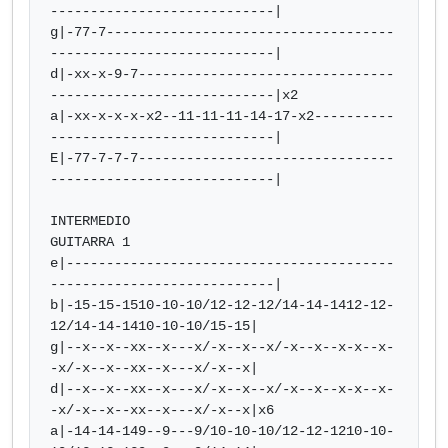
----------------------------|

g|-77-7------------------------------------
----------------------------|

d|-xx-x-9-7--------------------------------
----------------------------|x2

a|-xx-x-x-x-x2--11-11-11-14-17-x2----------
----------------------------|

E|-77-7-7-7--------------------------------
----------------------------|

INTERMEDIO

GUITARRA 1

e|-----------------------------------------
----------------------------|

b|-15-15-1510-10-10/12-12-12/14-14-1412-12-
12/14-14-1410-10-10/15-15|

g|--x--x--xx--x---x/-x--x--x/-x--x--x-x--x-
-x/-x--x--xx--x---x/-x--x|

d|--x--x--xx--x---x/-x--x--x/-x--x--x-x--x-
-x/-x--x--xx--x---x/-x--x|x6

a|-14-14-149--9---9/10-10-10/12-12-1210-10-