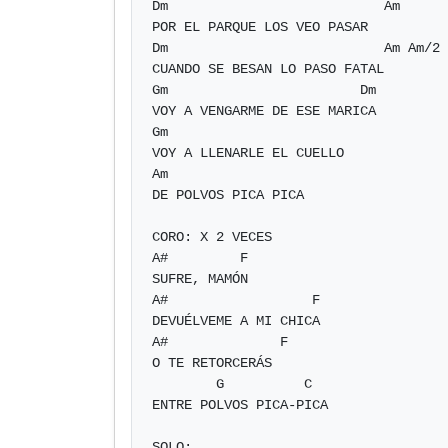
Dm                           Am

POR EL PARQUE LOS VEO PASAR

Dm                           Am Am/2 
CUANDO SE BESAN LO PASO FATAL

Gm                        Dm

VOY A VENGARME DE ESE MARICA

Gm

VOY A LLENARLE EL CUELLO

Am

DE POLVOS PICA PICA

CORO: X 2 VECES

A#         F

SUFRE, MAMÓN

A#                  F

DEVUÉLVEME A MI CHICA

A#              F

O TE RETORCERÁS

        G          C

ENTRE POLVOS PICA-PICA

SOLO:
