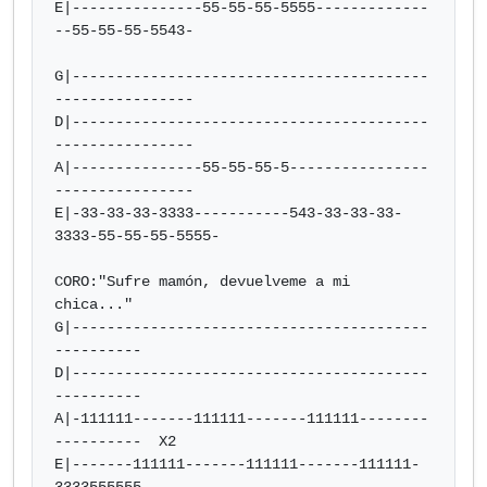
E|---------------55-55-55-5555-------------
--55-55-55-5543-

G|-----------------------------------------
----------------

D|-----------------------------------------
----------------

A|---------------55-55-55-5----------------
----------------

E|-33-33-33-3333-----------543-33-33-33-
3333-55-55-55-5555-

CORO:"Sufre mamón, devuelveme a mi 
chica..."

G|-----------------------------------------
----------

D|-----------------------------------------
----------

A|-111111-------111111-------111111--------
----------  X2

E|-------111111-------111111-------111111-