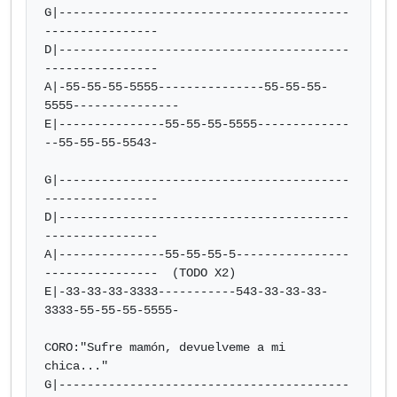
G|-----------------------------------------
----------------

D|-----------------------------------------
----------------

A|-55-55-55-5555---------------55-55-55-
5555---------------

E|---------------55-55-55-5555-------------
--55-55-55-5543-

G|-----------------------------------------
----------------

D|-----------------------------------------
----------------

A|---------------55-55-55-5----------------
----------------  (TODO X2)

E|-33-33-33-3333-----------543-33-33-33-
3333-55-55-55-5555-

CORO:"Sufre mamón, devuelveme a mi 
chica..."

G|-----------------------------------------