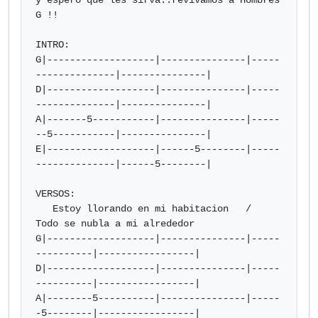
y espero que les sirva..revivamos a Hombres 
G !!

INTRO:

G|-------------------|---------------|-----
--------------|---------------|

D|-------------------|---------------|-----
--------------|---------------|

A|-------5-----------|---------------|-----
--5-----------|---------------|

E|-------------------|------5--------|-----
--------------|------5--------|

VERSOS:

   Estoy llorando en mi habitacion   /  
Todo se nubla a mi alrededor

G|-------------------|---------------|-----
----------|-----------------|

D|-------------------|---------------|-----
----------|-----------------|

A|--------5----------|---------------|-----
-5--------|-----------------|
