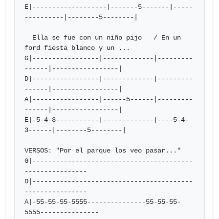
E|-------------------|-------5-------|-----
----------|--------5--------|

  Ella se fue con un niño pijo   / En un 
ford fiesta blanco y un ...

G|-----------------|-------------|---------
------|-----------------|

D|-----------------|-------------|---------
------|-----------------|

A|-----------------|------5------|---------
------|-----------------|

E|-5-4-3-----------|-------------|----5-4-
3------|--------5--------|

VERSOS: "Por el parque los veo pasar..."

G|-----------------------------------------
----------------

D|-----------------------------------------
----------------

A|-55-55-55-5555---------------55-55-55-
5555---------------
