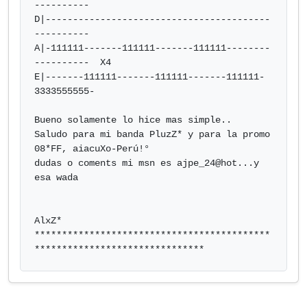
----------

D|-----------------------------------------
----------

A|-111111-------111111-------111111--------
----------  X4

E|-------111111-------111111-------111111-
3333555555-

Bueno solamente lo hice mas simple..

Saludo para mi banda PluzZ* y para la promo 
08*FF, aiacuXo-Perú!°

dudas o coments mi msn es 
ajpe_24@hot...y
esa wada

AlxZ*

*******************************************
*******************************            