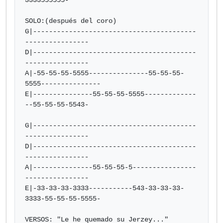
3333555555-

SOLO:(después del coro)

G|-----------------------------------------
----------------

D|-----------------------------------------
----------------

A|-55-55-55-5555---------------55-55-55-
5555---------------

E|---------------55-55-55-5555-------------
--55-55-55-5543-

G|-----------------------------------------
----------------

D|-----------------------------------------
----------------

A|---------------55-55-55-5----------------
----------------

E|-33-33-33-3333-----------543-33-33-33-
3333-55-55-55-5555-

VERSOS: "Le he quemado su Jerzey..."
