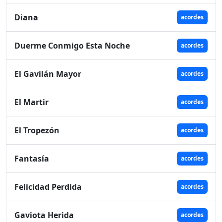
Diana
acordes
Duerme Conmigo Esta Noche
acordes
El Gavilán Mayor
acordes
El Martir
acordes
El Tropezón
acordes
Fantasía
acordes
Felicidad Perdida
acordes
Gaviota Herida
acordes