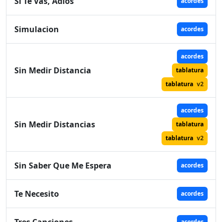
Si Te Vas, Adios
acordes
Simulacion
acordes
acordes
Sin Medir Distancia
tablatura
tablatura
v2
acordes
Sin Medir Distancias
tablatura
tablatura
v2
Sin Saber Que Me Espera
acordes
Te Necesito
acordes
acordes