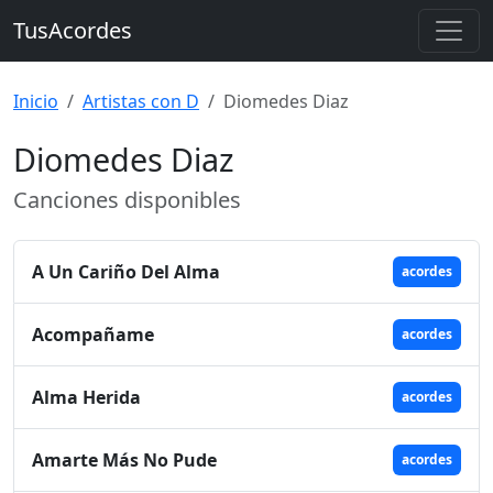
TusAcordes
Inicio
Artistas con D
Diomedes Diaz
Diomedes Diaz
Canciones disponibles
A Un Cariño Del Alma
acordes
Acompañame
acordes
Alma Herida
acordes
Amarte Más No Pude
acordes