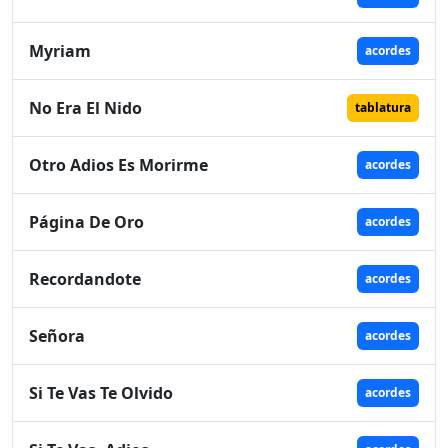
Myriam
acordes
No Era El Nido
tablatura
Otro Adios Es Morirme
acordes
Página De Oro
acordes
Recordandote
acordes
Señora
acordes
Si Te Vas Te Olvido
acordes