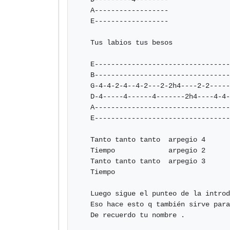
   A------------------

   E------------------

   Tus labios tus besos

   E-----------------------------------------

   B-----------------------------------------

   G-4-4-2-4--4-2---2-2h4----2-2-----2-2-----

   D-4-----4------4-------2h4----4-4-----4-4- arpegio 2

   A-----------------------------------------

   E-----------------------------------------

   Tanto tanto tanto  arpegio 4

   Tiempo             arpegio 2

   Tanto tanto tanto  arpegio 3

   Tiempo

   Luego sigue el punteo de la introducción y luego de

   Eso hace esto q también sirve para acompañar la parte

   De recuerdo tu nombre .
