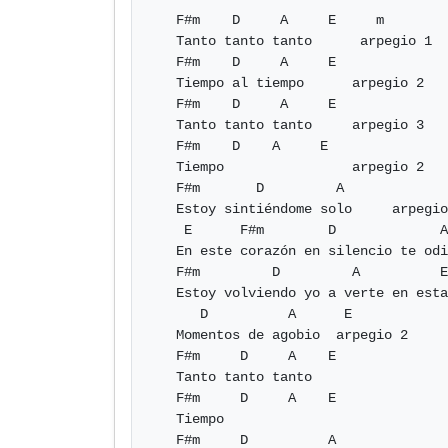
   F#m    D     A     E     m

   Tanto tanto tanto      arpegio 1

   F#m    D     A     E

   Tiempo al tiempo      arpegio 2

   F#m    D     A     E

   Tanto tanto tanto     arpegio 3

   F#m    D    A     E

   Tiempo                arpegio 2

   F#m       D         A

   Estoy sintiéndome solo     arpegio 4

    E      F#m        D             A

   En este corazón en silencio te odio  arpegio 2

   F#m         D         A          E        F#m

   Estoy volviendo yo a verte en esta solución arpegio 3

      D          A      E

   Momentos de agobio  arpegio 2

   F#m     D     A    E

   Tanto tanto tanto

   F#m     D     A    E

   Tiempo

   F#m     D          A
