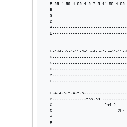
   E-55-4-55-4-55-4-5-7-5-44-55-4-55-4-55-4-55-------

   B-------------------------------------------------

   G-------------------------------------------------

   D-------------------------------------------------

   A-------------------------------------------------

   E-------------------------------------------------

   E-444-55-4-55-4-55-4-5-7-5-44-55-4-55-------------

   B-------------------------------------------------

   G-------------------------------------------------

   D-------------------------------------------------

   A-------------------------------------------------

   E-------------------------------------------------

   E-4-4-5-5-4-5-5-----------------------------------

   B---------------555-5h7---------------------------

   G-----------------------2h4-2---------------------

   D-----------------------------2h4-2---------------

   A-----------------------------------2h4-2---------

   E-----------------------------------------2-------
