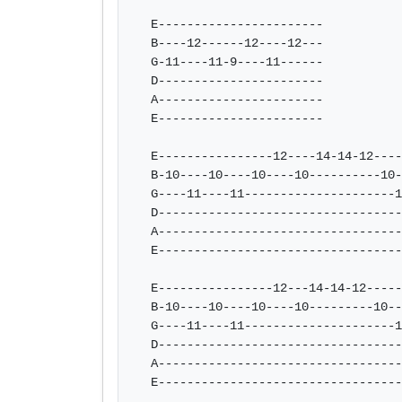
  E-----------------------

  B----12------12----12---

  G-11----11-9----11------

  D-----------------------

  A-----------------------

  E-----------------------

  E----------------12----14-14-12--------------12-14-12-

  B-10----10----10----10----------10---10---10----------

  G----11----11---------------------11----11------------

  D-----------------------------------------------------

  A-----------------------------------------------------

  E-----------------------------------------------------

  E----------------12---14-14-12----------------12-14h12

  B-10----10----10----10---------10----10----10---------

  G----11----11---------------------11----11------------

  D-----------------------------------------------------

  A-----------------------------------------------------

  E-----------------------------------------------------
