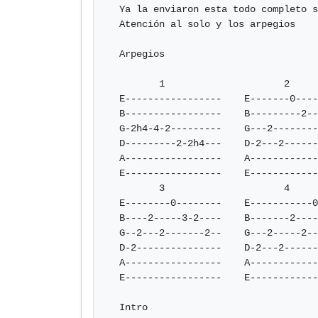
  Ya la enviaron esta todo completo solo tienen q prestar

  Atención al solo y los arpegios

  Arpegios

         1                     2

  E-----------------    E-------0----2--

  B-----------------    B---------2--2--

  G-2h4-4-2---------    G---2--------2--

  D---------2-2h4---    D-2---2------4--

  A-----------------    A------------4--

  E-----------------    E------------2--

         3                     4

  E--------0--------    E-----------0---

  B----2-----3-2----    B-------2-----2-

  G--2---2-------2--    G---2-----2-----

  D-2---------------    D-2---2---------

  A-----------------    A---------------

  E-----------------    E---------------

  Intro
