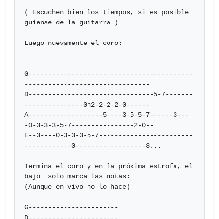
( Escuchen bien los tiempos, si es posible 
guíense de la guitarra )

Luego nuevamente el coro:

G------------------------------------------
--------------------------------

D--------------------------------5-7-------
---------------0h2-2-2-2-0------

A-------------------5----3-5-5-7------3---
-0-3-3-3-5-7----------------2-0--

E--3----0-3-3-3-5-7------------------------
------------0------------------3...

Termina el coro y en la próxima estrofa, el 
bajo  solo marca las notas:

(Aunque en vivo no lo hace)

G-----------------------

D-----------------------
