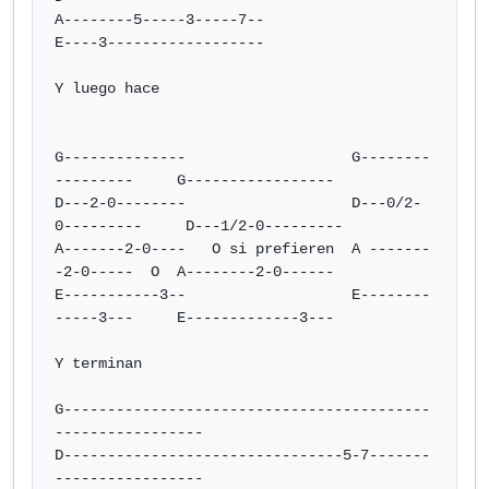
A--------5-----3-----7--

E----3------------------

Y luego hace

G--------------                   G--------
---------     G-----------------

D---2-0--------                   D---0/2-
0---------     D---1/2-0---------

A-------2-0----   O si prefieren  A -------
-2-0-----  O  A--------2-0------

E-----------3--                   E--------
-----3---     E-------------3---

Y terminan

G------------------------------------------
-----------------

D--------------------------------5-7-------
-----------------
