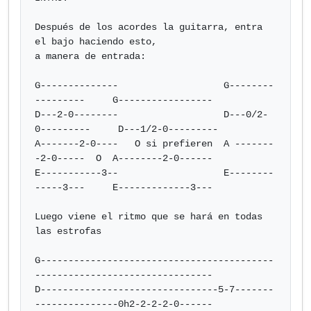
Después de los acordes la guitarra, entra 
el bajo haciendo esto,

a manera de entrada:

G--------------                   G--------
---------     G-----------------

D---2-0--------                   D---0/2-
0---------     D---1/2-0---------

A-------2-0----   O si prefieren  A -------
-2-0-----  O  A--------2-0------

E-----------3--                   E--------
-----3---     E-------------3---

Luego viene el ritmo que se hará en todas 
las estrofas

G------------------------------------------
--------------------------------

D--------------------------------5-7-------
---------------0h2-2-2-2-0------
