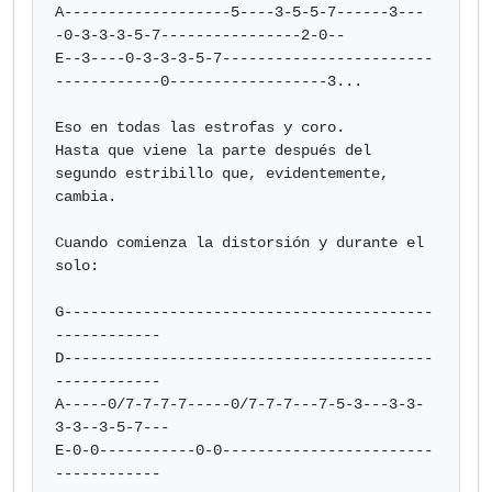
A-------------------5----3-5-5-7------3---
-0-3-3-3-5-7----------------2-0--

E--3----0-3-3-3-5-7------------------------
------------0------------------3...

Eso en todas las estrofas y coro.

Hasta que viene la parte después del 
segundo estribillo que, evidentemente,

cambia.

Cuando comienza la distorsión y durante el 
solo:

G------------------------------------------
------------

D------------------------------------------
------------

A-----0/7-7-7-7-----0/7-7-7---7-5-3---3-3-
3-3--3-5-7---

E-0-0-----------0-0------------------------
------------
