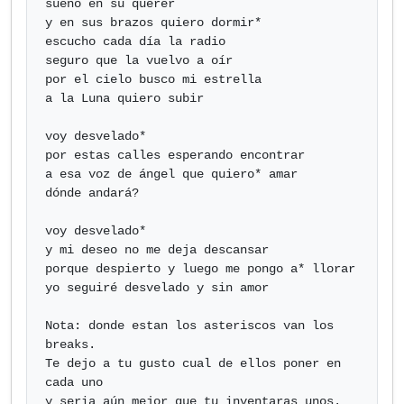
sueño en su querer

y en sus brazos quiero dormir*

escucho cada día la radio

seguro que la vuelvo a oír

por el cielo busco mi estrella

a la Luna quiero subir

voy desvelado*

por estas calles esperando encontrar

a esa voz de ángel que quiero* amar

dónde andará?

voy desvelado*

y mi deseo no me deja descansar

porque despierto y luego me pongo a* llorar

yo seguiré desvelado y sin amor

Nota: donde estan los asteriscos van los 
breaks.

Te dejo a tu gusto cual de ellos poner en 
cada uno

y seria aún mejor que tu inventaras unos.
