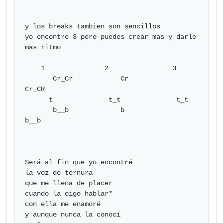
y los breaks tambien son sencillos

yo encontre 3 pero puedes crear mas y darle 
mas ritmo

    1               2                3

       Cr_Cr            Cr              
Cr_CR

      t              t_t              t_t  

       b__b             b               
b__b 

Será al fin que yo encontré

la voz de ternura

que me llena de placer

cuando la oigo hablar*

con ella me enamoré

y aunque nunca la conocí
