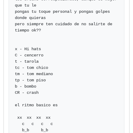
que tu le

pongas tu toque personal y pongas golpes 
donde quieras

pero siempre ten cuidado de no salirte de 
tiempo ok??

x - Hi hats

C - cencerro

t - tarola

tc - tom chico

tm - tom mediano

tp - tom piso

b - bombo

CR - crash

el ritmo basico es 

 xx  xx  xx  xx

   c   c   c   c

   b_b     b_b
