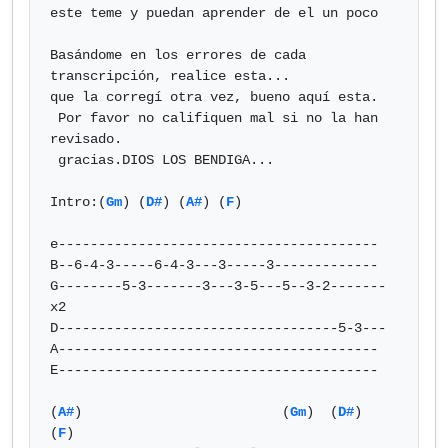
este teme y puedan aprender de el un poco 

Basándome en los errores de cada 
transcripción, realice esta...

que la corregí otra vez, bueno aquí esta.

 Por favor no califiquen mal si no la han 
revisado.

 gracias.DIOS LOS BENDIGA...

Intro:(
Gm
) (
D#
) (
A#
) (
F
)

e----------------------------------------

B--6-4-3-----6-4-3---3-----3-------------

G--------5-3-------3---3-5---5--3-2-------
x2

D-----------------------------------5-3---

A----------------------------------------

E----------------------------------------

(
A#
)                         (
Gm
)  (
D#
)                          
(
F
)
