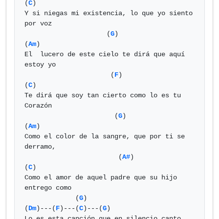
(
C
)

Y si niegas mi existencia, lo que yo siento 
por voz

                     (
G
)                         
(
Am
)

El  lucero de este cielo te dirá que aquí 
estoy yo

                      (
F
)                   
(
C
)

Te dirá que soy tan cierto como lo es tu 
Corazón

                       (
G
)                     
(
Am
)

Como el color de la sangre, que por ti se 
derramo,

                        (
A#
)                  
(
C
)

Como el amor de aquel padre que su hijo 
entrego como

             (
G
)                            
(
Dm
)---(
F
)---(
C
)---(
G
)

Lo es esta canción que en silencio canto 