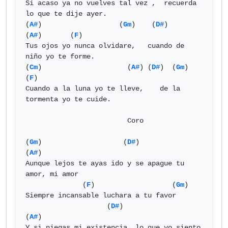
Si acaso ya no vuelves tal vez ,  recuerda 
lo que te dije ayer.

(
A#
)                   (
Gm
)    (
D#
)                
(
A#
)       (
F
)

Tus ojos yo nunca olvidare,   cuando de 
niño yo te forme.

(
Cm
)                     (
A#
) (
D#
)  (
Gm
)                          
(
F
)

Cuando a la luna yo te lleve,    de la 
tormenta yo te cuide.

                         Coro

(
Gm
)                    (
D#
)                
(
A#
)

Aunque lejos te ayas ido y se apague tu 
amor, mi amor

              (
F
)                   (
Gm
)

Siempre incansable luchara a tu favor

                    (
D#
)                          
(
A#
)

Y si niegas mi existencia, lo que yo siento 