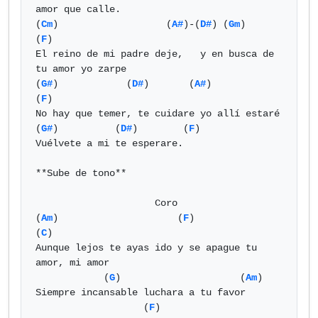
amor que calle.

(
Cm
)                   (
A#
)-(
D#
) (
Gm
)                             
(
F
)

El reino de mi padre deje,   y en busca de 
tu amor yo zarpe

(
G#
)            (
D#
)       (
A#
)              
(
F
)

No hay que temer, te cuidare yo allí estaré

(
G#
)          (
D#
)        (
F
)

Vuélvete a mi te esperare.

**Sube de tono**

                     Coro

(
Am
)                     (
F
)                
(
C
)

Aunque lejos te ayas ido y se apague tu 
amor, mi amor

            (
G
)                     (
Am
)

Siempre incansable luchara a tu favor

                   (
F
)                           