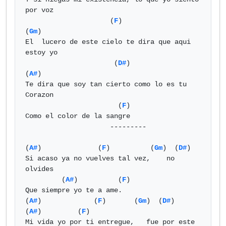
por voz

                     (
F
)                          
(
Gm
)

El  lucero de este cielo te dira que aqui 
estoy yo

                      (
D#
)                   
(
A#
)

Te dira que soy tan cierto como lo es tu 
Corazon

                       (
F
)

Como el color de la sangre

                     ---------

(
A#
)              (
F
)          (
Gm
)  (
D#
)

Si acaso ya no vuelves tal vez,    no 
olvides

         (
A#
)          (
F
)

Que siempre yo te a ame.

(
A#
)             (
F
)       (
Gm
)  (
D#
)               
(
A#
)         (
F
)

Mi vida yo por ti entregue,   fue por este 