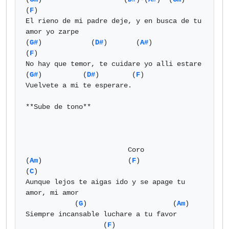
(
F
)

El rieno de mi padre deje, y en busca de tu 
amor yo zarpe

(
G#
)            (
D#
)       (
A#
)              
(
F
)

No hay que temor, te cuidare yo alli estare

(
G#
)          (
D#
)        (
F
)

Vuelvete a mi te esperare.

**Sube de tono**

                         Coro

(
Am
)                     (
F
)                
(
C
)

Aunque lejos te aigas ido y se apage tu 
amor, mi amor

            (
G
)                     (
Am
)

Siempre incansable luchare a tu favor

                   (
F
)                            