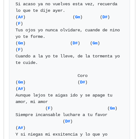
Si acaso ya no vuelves esta vez, recuerda 
lo que te dije ayer.

(
A#
)                   (
Gm
)       (
D#
)                   
(
F
)

Tus ojos yo nunca olvidare, cuande de nino 
yo te forme.

(
Gm
)                  (
D#
)    (
Gm
)                   
(
F
)

Cuando a la yo te lleve, de la tormenta yo 
te cuide.

                         Coro

(
Gm
)                     (
D#
)                
(
A#
)

Aunque lejos te aigas ido y se apage tu 
amor, mi amor

            (
F
)                      (
Gm
)

Siempre incansable luchare a tu favor

                   (
D#
)                            
(
A#
)

Y si niegas mi exsitencia y lo que yo 