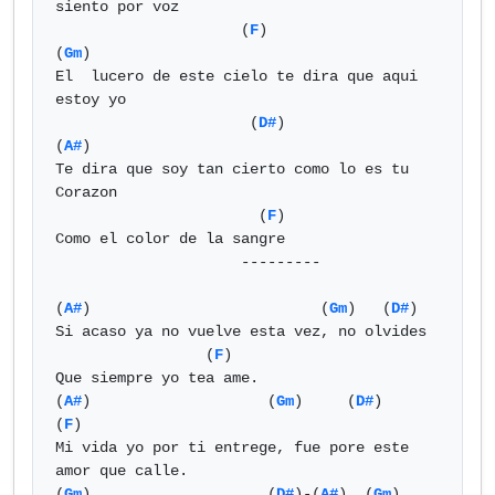
siento por voz

                     (
F
)                          
(
Gm
)

El  lucero de este cielo te dira que aqui 
estoy yo

                      (
D#
)                   
(
A#
)

Te dira que soy tan cierto como lo es tu 
Corazon

                       (
F
)

Como el color de la sangre

                     ---------

(
A#
)                          (
Gm
)   (
D#
)

Si acaso ya no vuelve esta vez, no olvides

                 (
F
)

Que siempre yo tea ame.

(
A#
)                    (
Gm
)     (
D#
)                     
(
F
)

Mi vida yo por ti entrege, fue pore este 
amor que calle.

(
Gm
)                    (
D#
)-(
A#
)  (
Gm
)                      