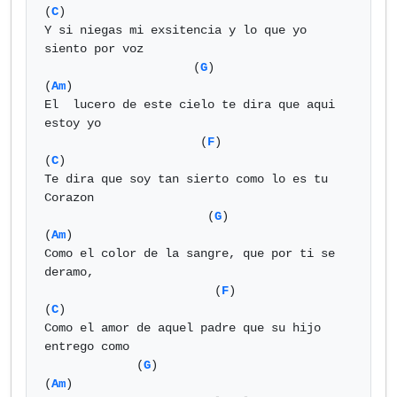
(
C
)

Y si niegas mi exsitencia y lo que yo 
siento por voz

                     (
G
)                         
(
Am
)

El  lucero de este cielo te dira que aqui 
estoy yo

                      (
F
)                   
(
C
)

Te dira que soy tan sierto como lo es tu 
Corazon

                       (
G
)                     
(
Am
)

Como el color de la sangre, que por ti se 
deramo,

                        (
F
)                  
(
C
)

Como el amor de aquel padre que su hijo 
entrego como

             (
G
)                            
(
Am
)
