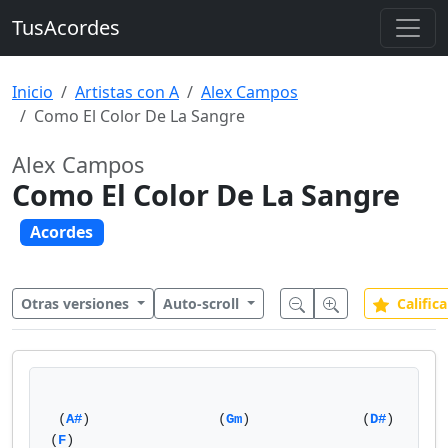
TusAcordes
Inicio
Artistas con A
Alex Campos
Como El Color De La Sangre
Alex Campos
Como El Color De La Sangre
Acordes
Otras versiones
Auto-scroll
Califica
 (
A#
)                (
Gm
)              (
D#
)                       
(
F
)
