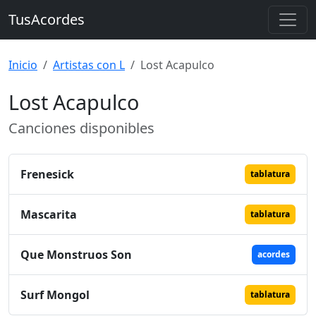
TusAcordes
Inicio
Artistas con L
Lost Acapulco
Lost Acapulco
Canciones disponibles
Frenesick
tablatura
Mascarita
tablatura
Que Monstruos Son
acordes
Surf Mongol
tablatura