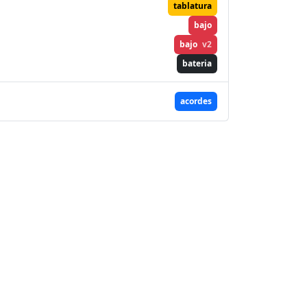
tablatura
bajo
bajo
v2
bateria
acordes