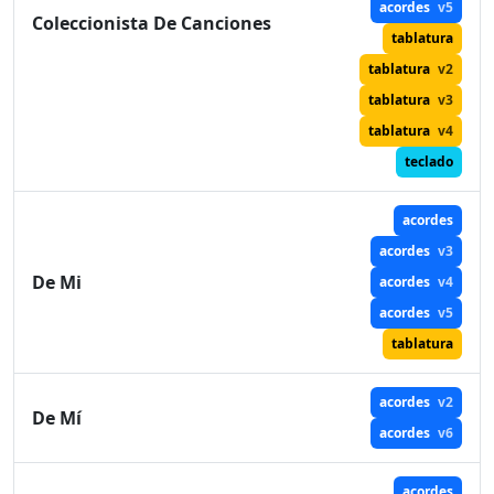
acordes
v5
Coleccionista De Canciones
tablatura
tablatura
v2
tablatura
v3
tablatura
v4
teclado
acordes
acordes
v3
De Mi
acordes
v4
acordes
v5
tablatura
acordes
v2
De Mí
acordes
v6
acordes