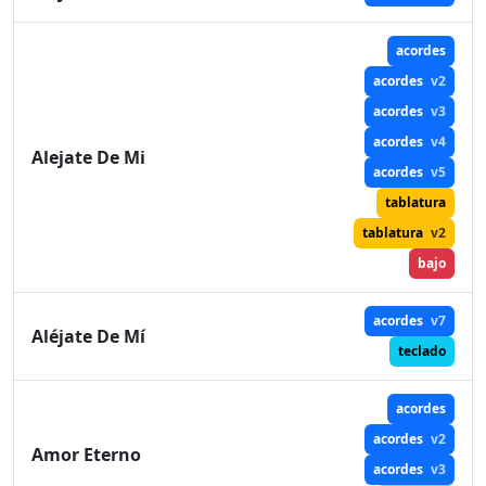
acordes
acordes
v2
acordes
v3
acordes
v4
Alejate De Mi
acordes
v5
tablatura
tablatura
v2
bajo
acordes
v7
Aléjate De Mí
teclado
acordes
acordes
v2
Amor Eterno
acordes
v3