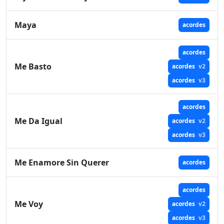
Maya
acordes
acordes
Me Basto
acordes
v2
acordes
v3
acordes
Me Da Igual
acordes
v2
acordes
v3
Me Enamore Sin Querer
acordes
acordes
Me Voy
acordes
v2
acordes
v3