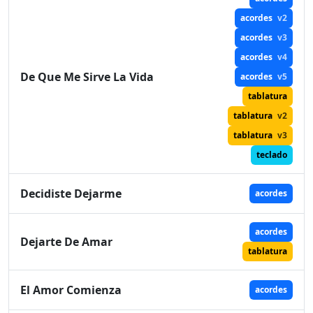
acordes
v2
acordes
v3
acordes
v4
De Que Me Sirve La Vida
acordes
v5
tablatura
tablatura
v2
tablatura
v3
teclado
Decidiste Dejarme
acordes
acordes
Dejarte De Amar
tablatura
El Amor Comienza
acordes