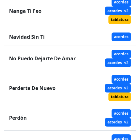
acordes
Nanga Ti Feo
acordes
v2
tablatura
Navidad Sin Ti
acordes
acordes
No Puedo Dejarte De Amar
acordes
v2
acordes
Perderte De Nuevo
acordes
v2
tablatura
acordes
Perdón
acordes
v2
acordes