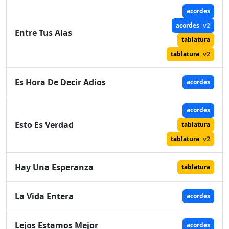
acordes
acordes
v2
Entre Tus Alas
tablatura
tablatura
v2
Es Hora De Decir Adios
acordes
acordes
Esto Es Verdad
tablatura
tablatura
v2
Hay Una Esperanza
tablatura
La Vida Entera
acordes
Lejos Estamos Mejor
acordes