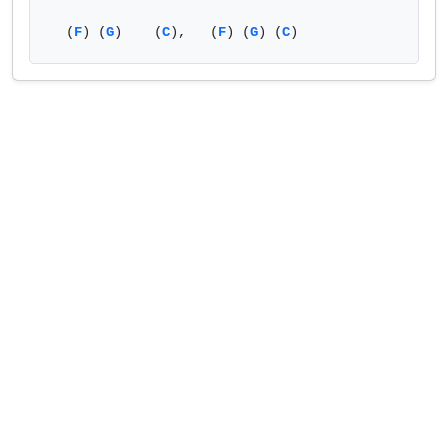
  (
F
) (
G
)    (
C
),   (
F
) (
G
) (
C
)            