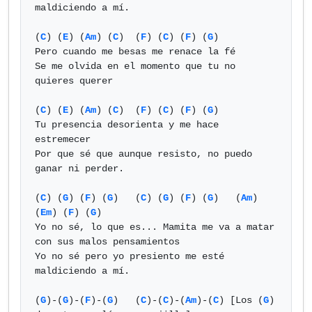
maldiciendo a mí.

(
C
) (
E
) (
Am
) (
C
)  (
F
) (
C
) (
F
) (
G
)

Pero cuando me besas me renace la fé

Se me olvida en el momento que tu no 
quieres querer

(
C
) (
E
) (
Am
) (
C
)  (
F
) (
C
) (
F
) (
G
)

Tu presencia desorienta y me hace 
estremecer

Por que sé que aunque resisto, no puedo 
ganar ni perder.

(
C
) (
G
) (
F
) (
G
)   (
C
) (
G
) (
F
) (
G
)   (
Am
) 
(
Em
) (
F
) (
G
)

Yo no sé, lo que es... Mamita me va a matar 
con sus malos pensamientos

Yo no sé pero yo presiento me esté 
maldiciendo a mí.

(
G
)-(
G
)-(
F
)-(
G
)   (
C
)-(
C
)-(
Am
)-(
C
) [Los (
G
) 