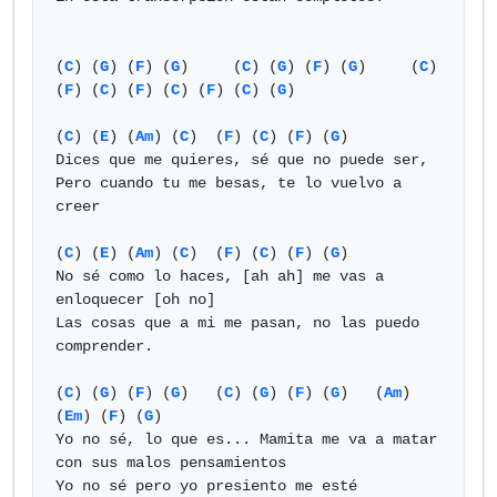
(
C
) (
G
) (
F
) (
G
)     (
C
) (
G
) (
F
) (
G
)     (
C
) 
(
F
) (
C
) (
F
) (
C
) (
F
) (
C
) (
G
)

(
C
) (
E
) (
Am
) (
C
)  (
F
) (
C
) (
F
) (
G
)

Dices que me quieres, sé que no puede ser,

Pero cuando tu me besas, te lo vuelvo a 
creer

(
C
) (
E
) (
Am
) (
C
)  (
F
) (
C
) (
F
) (
G
)

No sé como lo haces, [ah ah] me vas a 
enloquecer [oh no]

Las cosas que a mi me pasan, no las puedo 
comprender.

(
C
) (
G
) (
F
) (
G
)   (
C
) (
G
) (
F
) (
G
)   (
Am
) 
(
Em
) (
F
) (
G
)

Yo no sé, lo que es... Mamita me va a matar 
con sus malos pensamientos

Yo no sé pero yo presiento me esté 