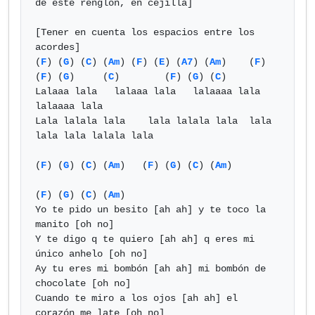
de este renglón, en cejilla]

[Tener en cuenta los espacios entre los 
acordes]

(
F
) (
G
) (
C
) (
Am
) (
F
) (
E
) (
A7
) (
Am
)    (
F
)    
(
F
) (
G
)     (
C
)        (
F
) (
G
) (
C
)

Lalaaa lala   lalaaa lala   lalaaaa lala   
lalaaaa lala

Lala lalala lala    lala lalala lala  lala 
lala lala lalala lala

(
F
) (
G
) (
C
) (
Am
)   (
F
) (
G
) (
C
) (
Am
)

(
F
) (
G
) (
C
) (
Am
)

Yo te pido un besito [ah ah] y te toco la 
manito [oh no]

Y te digo q te quiero [ah ah] q eres mi 
único anhelo [oh no]

Ay tu eres mi bombón [ah ah] mi bombón de 
chocolate [oh no]

Cuando te miro a los ojos [ah ah] el 
corazón me late [oh no]
