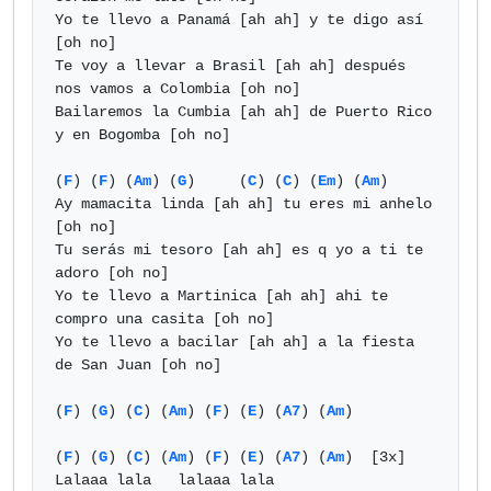
Yo te llevo a Panamá [ah ah] y te digo así 
[oh no]

Te voy a llevar a Brasil [ah ah] después 
nos vamos a Colombia [oh no]

Bailaremos la Cumbia [ah ah] de Puerto Rico 
y en Bogomba [oh no]

(
F
) (
F
) (
Am
) (
G
)     (
C
) (
C
) (
Em
) (
Am
)

Ay mamacita linda [ah ah] tu eres mi anhelo 
[oh no]

Tu serás mi tesoro [ah ah] es q yo a ti te 
adoro [oh no]

Yo te llevo a Martinica [ah ah] ahi te 
compro una casita [oh no]

Yo te llevo a bacilar [ah ah] a la fiesta 
de San Juan [oh no]

(
F
) (
G
) (
C
) (
Am
) (
F
) (
E
) (
A7
) (
Am
)

(
F
) (
G
) (
C
) (
Am
) (
F
) (
E
) (
A7
) (
Am
)  [3x]

Lalaaa lala   lalaaa lala
