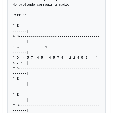
No pretendo corregir a nadie.

Riff 1:

# E----------------------------------------
-------|

# B----------------------------------------
-------|

# G-------------4--------------------------
-------|

# D--4-5-7--4-5---4-5-7-4---2-2-4-5-2----4-
5-7-4--|

# A----------------------------------------
-------|

# E----------------------------------------
-------|

# E----------------------------------------
-------|

# B----------------------------------------
-------|
