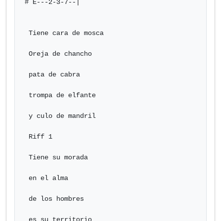
# E---2-3-7--|

 Tiene cara de mosca

 Oreja de chancho

 pata de cabra

 trompa de elfante

 y culo de mandril

 Riff 1

 Tiene su morada

 en el alma

 de los hombres

 es su territorio
