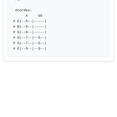
 Acordes:

      A     G5

# E|--5--|-----|

# B|--5--|-----|

# G|--6--|-----|

# D|--7--|--5--|

# A|--7--|--5--|

# E|--5--|--3--|            