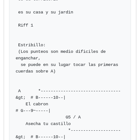
 es su casa y su jardin

 Riff 1

 Estribillo:

 (Los punteos son medio dificiles de 
enganchar,

  se puede en su lugar tocar las primeras 
cuerdas sobre A)

 A       *--------------------------------
&gt;  # B------10--|

    El cabron                                
# G---9~-----|

                    G5 / A

    Asecha tu castillo

                     *--------------------
&gt;  # B------10--|
