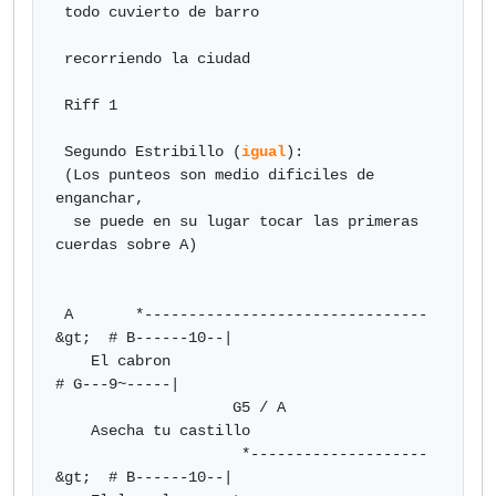
 todo cuvierto de barro

 recorriendo la ciudad

 Riff 1

 Segundo Estribillo (
igual
):

 (Los punteos son medio dificiles de 
enganchar,

  se puede en su lugar tocar las primeras 
cuerdas sobre A)

 A       *--------------------------------
&gt;  # B------10--|

    El cabron                                
# G---9~-----|

                    G5 / A

    Asecha tu castillo

                     *--------------------
&gt;  # B------10--|
