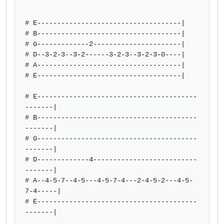
# E------------------------------------|

# B------------------------------------|

# G-------------2----------------------|

# D--3-2-3--3-2------3-2-3--3-2-3-0----|

# A------------------------------------|

# E------------------------------------|

# E----------------------------------------
-------|

# B----------------------------------------
-------|

# G----------------------------------------
-------|

# D-------------4--------------------------
-------|

# A--4-5-7--4-5---4-5-7-4---2-4-5-2---4-5-
7-4-----|

# E----------------------------------------
-------|
