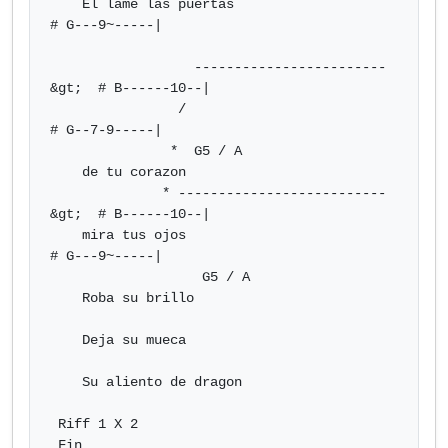
    El lame las puertas                      
# G---9~-----|

                  ------------------------
&gt;  # B------10--|

                /                            
# G--7-9-----|

               *  G5 / A

    de tu corazon

              * --------------------------
&gt;  # B------10--|

    mira tus ojos                            
# G---9~-----|

                   G5 / A

    Roba su brillo

    Deja su mueca

    Su aliento de dragon

 Riff 1 X 2

 Fin
