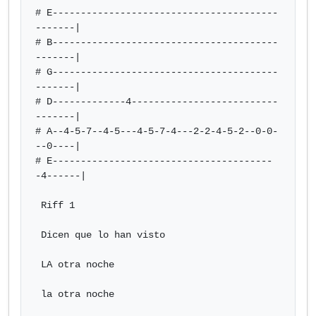
# E----------------------------------------
-------|

# B----------------------------------------
-------|

# G----------------------------------------
-------|

# D-------------4--------------------------
-------|

# A--4-5-7--4-5---4-5-7-4---2-2-4-5-2--0-0-
--0----|

# E---------------------------------------
-4------|

 Riff 1

 Dicen que lo han visto

 LA otra noche

 la otra noche
