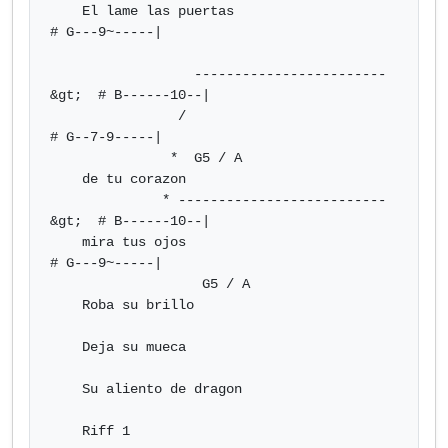
    El lame las puertas                      
# G---9~-----|

                  ------------------------
&gt;  # B------10--|

                /                            
# G--7-9-----|

               *  G5 / A

    de tu corazon

              * --------------------------
&gt;  # B------10--|

    mira tus ojos                            
# G---9~-----|

                   G5 / A

    Roba su brillo

    Deja su mueca

    Su aliento de dragon

    Riff 1
