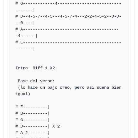
# G-------------4--------------------------
-------|

# D--4-5-7--4-5---4-5-7-4---2-2-4-5-2--0-0-
--0----|

# A---------------------------------------
-4------|

# E----------------------------------------
-------|

Intro: Riff 1 X2

 Base del verso:

 (lo hace un bajo creo, pero asi suena bien 
igual)

# E----------|

# B----------|

# G----------|

# D----------| X 2

# A-2--------|
