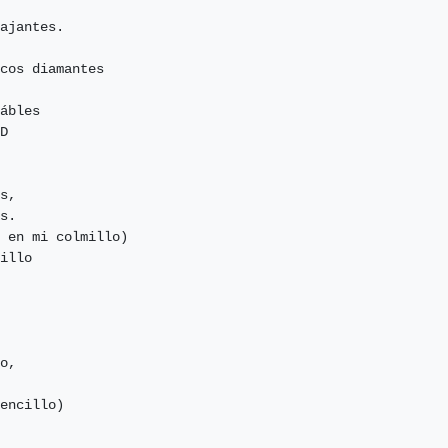
ajantes.

cos diamantes 

ábles

D

s,

s.

 en mi colmillo)

illo

o,

encillo)
