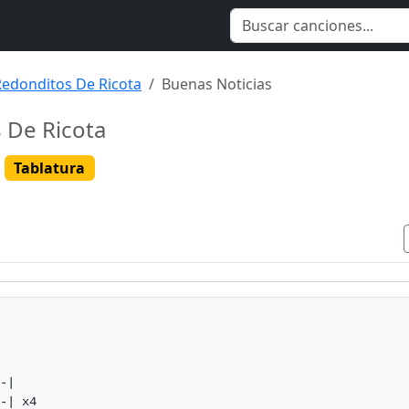
 Redonditos De Ricota
Buenas Noticias
s De Ricota
Tablatura
-|

-| x4
