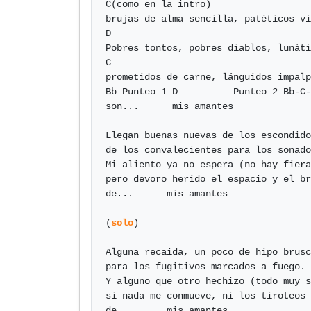
C(como en la intro)

brujas de alma sencilla, patéticos vi
D

Pobres tontos, pobres diablos, lunáti
C

prometidos de carne, lánguidos impalp
Bb Punteo 1 D          Punteo 2 Bb-C-
son...      mis amantes 

Llegan buenas nuevas de los escondido
de los convalecientes para los sonado
Mi aliento ya no espera (no hay fiera
pero devoro herido el espacio y el br
de...      mis amantes

(
solo
)

Alguna recaida, un poco de hipo brusc
para los fugitivos marcados a fuego.

Y alguno que otro hechizo (todo muy s
si nada me conmueve, ni los tiroteos 

de...      mis amantes
