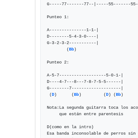
G-----77-------77--|-----55-------55-
Punteo 1:

A---------------1-1-|

D--------5-4-3-0----|

G-3-2-3-2-----------|

        (
Bb
)

Punteo 2:

A-5-7-------------------5-0-1-|

D----4-7---8---7-8-7-5-5------|

G--------7--------------------|

 (
D
)      (
Bb
)         (
D
) (
Bb
)

Nota:La segunda guitarra toca los aco
     que están entre parentesis

D(como en la intro)

Esa banda inconsolable de perros sin 