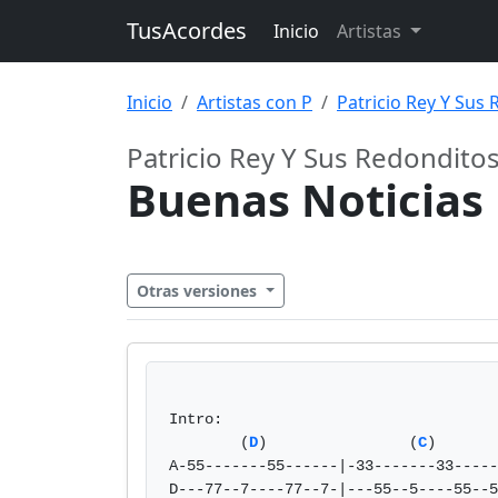
TusAcordes
Inicio
Artistas
Inicio
Artistas con P
Patricio Rey Y Sus
Patricio Rey Y Sus Redondito
Buenas Noticias
Otras versiones
Intro:

        (
D
)                (
C
)

A-55-------55------|-33-------33-----
D---77--7----77--7-|---55--5----55--5