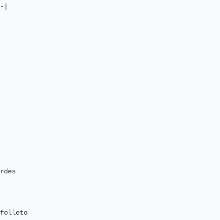
-|

rdes

folleto
