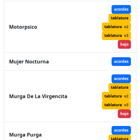
acordes
tablatura
Motorpsico
tablatura
v2
tablatura
v3
bajo
Mujer Nocturna
acordes
acordes
tablatura
Murga De La Virgencita
tablatura
v2
tablatura
v3
bajo
acordes
Murga Purga
tablatura