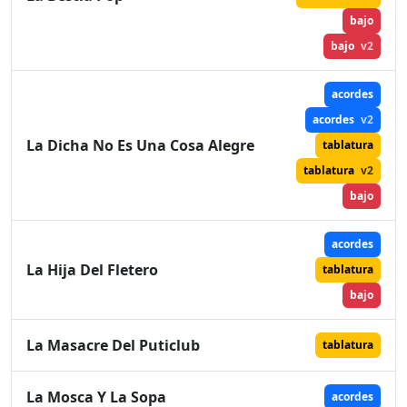
bajo
bajo
v2
acordes
acordes
v2
La Dicha No Es Una Cosa Alegre
tablatura
tablatura
v2
bajo
acordes
La Hija Del Fletero
tablatura
bajo
La Masacre Del Puticlub
tablatura
La Mosca Y La Sopa
acordes