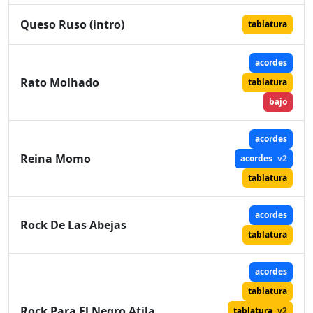
Queso Ruso (intro)
tablatura
acordes
Rato Molhado
tablatura
bajo
acordes
Reina Momo
acordes
v2
tablatura
acordes
Rock De Las Abejas
tablatura
acordes
tablatura
Rock Para El Negro Atila
tablatura
v2