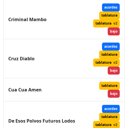
acordes
tablatura
Criminal Mambo
tablatura
v2
bajo
acordes
tablatura
Cruz Diablo
tablatura
v2
bajo
tablatura
Cua Cua Amen
bajo
acordes
tablatura
De Esos Polvos Futuros Lodos
tablatura
v2