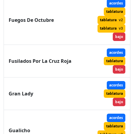
acordes
tablatura
Fuegos De Octubre
tablatura
v2
tablatura
v3
bajo
acordes
Fusilados Por La Cruz Roja
tablatura
bajo
acordes
Gran Lady
tablatura
bajo
acordes
tablatura
Gualicho