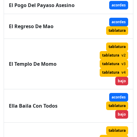
El Pogo Del Payaso Asesino
acordes
acordes
El Regreso De Mao
tablatura
tablatura
tablatura
v2
El Templo De Momo
tablatura
v3
tablatura
v4
bajo
acordes
Ella Baila Con Todos
tablatura
bajo
tablatura