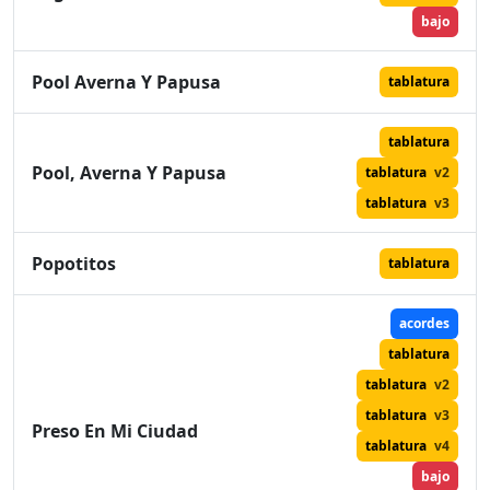
bajo
Pool Averna Y Papusa
tablatura
tablatura
Pool, Averna Y Papusa
tablatura
v2
tablatura
v3
Popotitos
tablatura
acordes
tablatura
tablatura
v2
tablatura
v3
Preso En Mi Ciudad
tablatura
v4
bajo