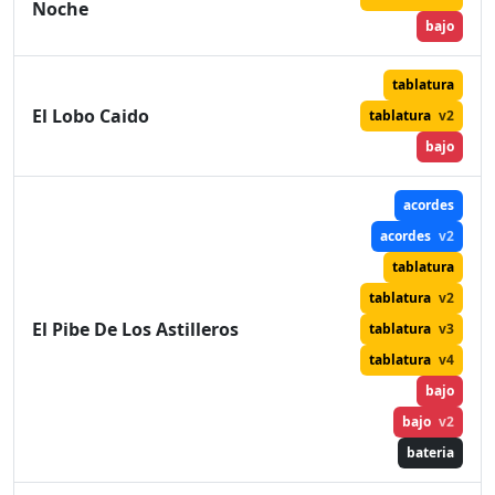
Noche
bajo
tablatura
El Lobo Caido
tablatura
v2
bajo
acordes
acordes
v2
tablatura
tablatura
v2
El Pibe De Los Astilleros
tablatura
v3
tablatura
v4
bajo
bajo
v2
bateria