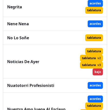
acordes
Negrita
tablatura
Nene Nena
acordes
No Lo Soñe
tablatura
tablatura
tablatura
v2
Noticias De Ayer
tablatura
v3
bajo
Nuatotorri Profesionisti
acordes
acordes
tablatura
Nuestro Amo Juega Al Esclavo