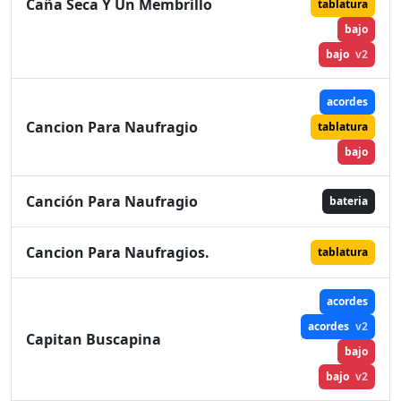
Caña Seca Y Un Membrillo
tablatura
bajo
bajo
v2
acordes
Cancion Para Naufragio
tablatura
bajo
Canción Para Naufragio
bateria
Cancion Para Naufragios.
tablatura
acordes
acordes
v2
Capitan Buscapina
bajo
bajo
v2