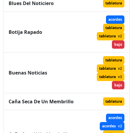
Blues Del Noticiero
tablatura
acordes
tablatura
Botija Rapado
tablatura
v2
bajo
tablatura
tablatura
v2
Buenas Noticias
tablatura
v3
bajo
Caña Seca De Un Membrillo
tablatura
acordes
acordes
v2