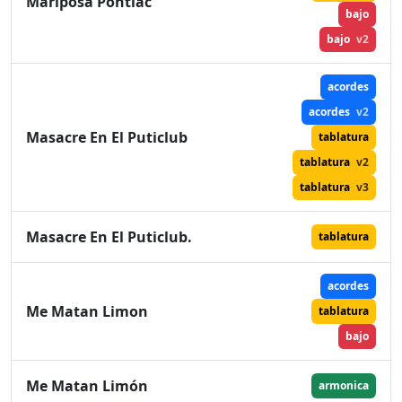
Mariposa Pontiac
bajo
bajo
v2
acordes
acordes
v2
Masacre En El Puticlub
tablatura
tablatura
v2
tablatura
v3
Masacre En El Puticlub.
tablatura
acordes
Me Matan Limon
tablatura
bajo
Me Matan Limón
armonica