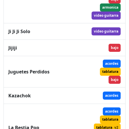
armonica
video guitarra
Ji Ji Ji Solo
video guitarra
Jijiji
bajo
acordes
Juguetes Perdidos
tablatura
bajo
Kazachok
acordes
acordes
tablatura
La Bestia Pop
tablatura
v2