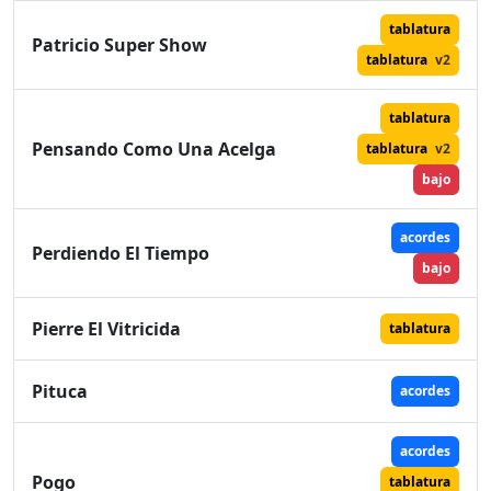
tablatura
Patricio Super Show
tablatura
v2
tablatura
Pensando Como Una Acelga
tablatura
v2
bajo
acordes
Perdiendo El Tiempo
bajo
Pierre El Vitricida
tablatura
Pituca
acordes
acordes
Pogo
tablatura