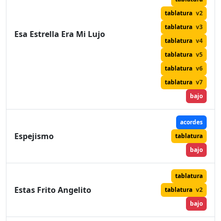
tablatura
v2
tablatura
v3
Esa Estrella Era Mi Lujo
tablatura
v4
tablatura
v5
tablatura
v6
tablatura
v7
bajo
acordes
Espejismo
tablatura
bajo
tablatura
Estas Frito Angelito
tablatura
v2
bajo