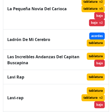
tablatura
v2
La Pequeña Novia Del Carioca
tablatura
v3
bajo
bajo
v2
acordes
Ladrón De Mi Cerebro
tablatura
Las Increibles Andanzas Del Capitan
tablatura
Buscapina
bajo
Lavi Rap
tablatura
tablatura
Lavi-rap
tablatura
v2
bajo