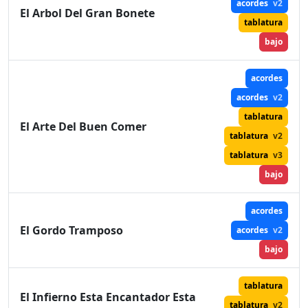
acordes
v2
El Arbol Del Gran Bonete
tablatura
bajo
acordes
acordes
v2
tablatura
El Arte Del Buen Comer
tablatura
v2
tablatura
v3
bajo
acordes
El Gordo Tramposo
acordes
v2
bajo
tablatura
El Infierno Esta Encantador Esta
tablatura
v2