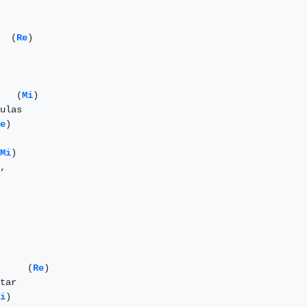
  (
Re
)

   (
Mi
) 

ulas

e
)

Mi
) 

,

     (
Re
)

tar

i
) 
