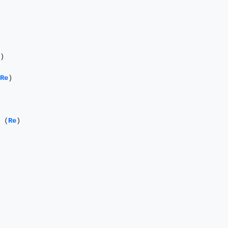
) 

Re
)

 

 (
Re
)
