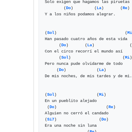
Solo exigen que hagamos las piruetas

        (
Do
)         (
La
)       (
Re
)

Y a los niños podamos alegrar.

(
Sol
)                             (
Mi
Han pasado cuatro años de esta vida

      (
Do
)       (
La
)               (
Con el circo recorrí el mundo así

      (
Sol
)                      (
Mi
)
Pero nunca pude olvidarme de todo

     (
Do
)             (
La
)           
De mis noches, de mis tardes y de mi.

(
Sol
)                 (
Mi
) 

En un pueblito alejado

 (
Do
)                     (
Re
)

Alguien no cerró el candado

(
Si7
)                  (
Do
)

Era una noche sin luna

                  (
Re
)
