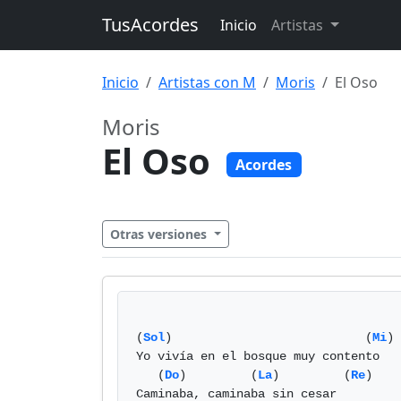
TusAcordes
Inicio
Artistas
Inicio
Artistas con M
Moris
El Oso
Moris
El Oso
Acordes
Otras versiones
(
Sol
)                           (
Mi
) 
Yo vivía en el bosque muy contento

   (
Do
)         (
La
)         (
Re
)

Caminaba, caminaba sin cesar
