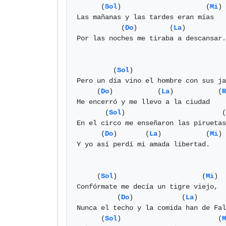
      (
Sol
)                     (
Mi
) 

Las mañanas y las tardes eran mías

           (
Do
)        (
La
)          
Por las noches me tiraba a descansar.

         (
Sol
)                       
Pero un día vino el hombre con sus ja
     (
Do
)           (
La
)           (
R
Me encerró y me llevo a la ciudad

       (
Sol
)                        (
En el circo me enseñaron las piruetas
      (
Do
)       (
La
)           (
Mi
) 

Y yo así perdí mi amada libertad.

     (
Sol
)                     (
Mi
) 

Confórmate me decía un tigre viejo,

          (
Do
)            (
La
)       
Nunca el techo y la comida han de Fal
      (
Sol
)                        (
M