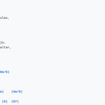
ulas,

jo,

altar,

  

Am/G
)

m
)    (
Am/G
)

 (
G
)  (
G7
)
