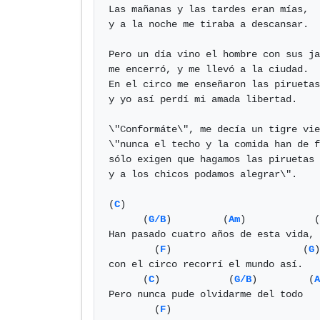
Las mañanas y las tardes eran mías,

y a la noche me tiraba a descansar.

Pero un día vino el hombre con sus ja
me encerró, y me llevó a la ciudad.

En el circo me enseñaron las piruetas

y yo así perdí mi amada libertad.

\"Conformáte\", me decía un tigre vie
\"nunca el techo y la comida han de f
sólo exigen que hagamos las piruetas

y a los chicos podamos alegrar\".    
(
C
)

      (
G/B
)         (
Am
)            (
Han pasado cuatro años de esta vida,

        (
F
)                       (
G
)

con el circo recorrí el mundo así.

      (
C
)            (
G/B
)         (
A
Pero nunca pude olvidarme del todo

        (
F
)                          