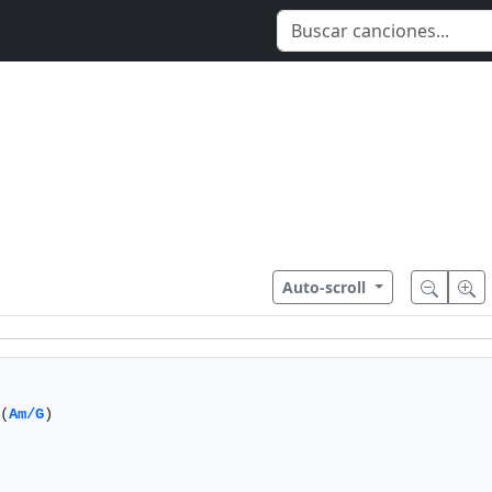
Auto-scroll
(
Am/G
)
