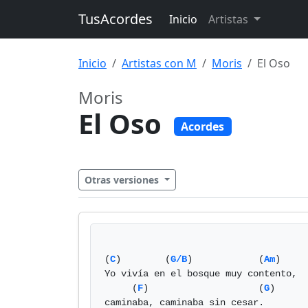
TusAcordes
Inicio
Artistas
Inicio
Artistas con M
Moris
El Oso
Moris
El Oso
Acordes
Otras versiones
(
C
)        (
G/B
)            (
Am
)     
Yo vivía en el bosque muy contento,

     (
F
)                    (
G
)

caminaba, caminaba sin cesar.
