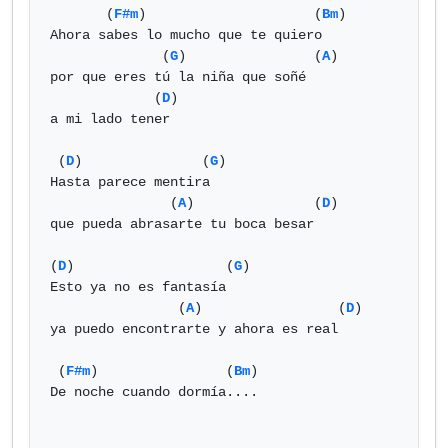
       (
F#m
)                     (
Bm
)

Ahora sabes lo mucho que te quiero

              (
G
)                (
A
)

por que eres tú la niña que soñé

             (
D
)

a mi lado tener

 (
D
)               (
G
)

Hasta parece mentira

               (
A
)               (
D
)

que pueda abrasarte tu boca besar

(
D
)                   (
G
)

Esto ya no es fantasía

                (
A
)                 (
D
)

ya puedo encontrarte y ahora es real

 (
F#m
)                (
Bm
)

De noche cuando dormía....
