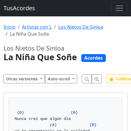
TusAcordes
Inicio
Artistas con L
Los Nietos De Sinloa
La Niña Que Soñe
Los Nietos De Sinloa
La Niña Que Soñe
Acordes
Otras versiones
Auto-scroll
Califica
 (
D
)                    (
G
)

Nunca creí que algún día

               (
A
)              (
D
)
