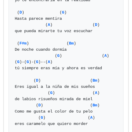
yo te encontraría en la realidad

 (
D
)               (
G
)

Hasta parece mentira

             (
A
)                 (
D
)

que pueda mirarte tu voz escuchar

 (
F#m
)                (
Bm
)

De noche cuando dormía

                 (
G
)                 (
A
)      
(
G
)-(
G
)-(
G
)--(
A
)

tú siempre eras mía y ahora es verdad

        (
D
)                     (
Bm
)

Eres igual a la niña de mis sueños

              (
G
)                (
A
)

de labios risueños mirada de miel

         (
D
)                    (
Bm
)

Como me gusta el color de tu pelo

          (
G
)                  (
A
)

eres caramelo que quiero morder
