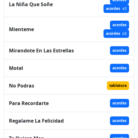
La Niña Que Soñe
acordes
v2
acordes
Mienteme
acordes
v2
Mirandote En Las Estrellas
acordes
Motel
acordes
No Podras
tablatura
Para Recordarte
acordes
Regalame La Felicidad
acordes