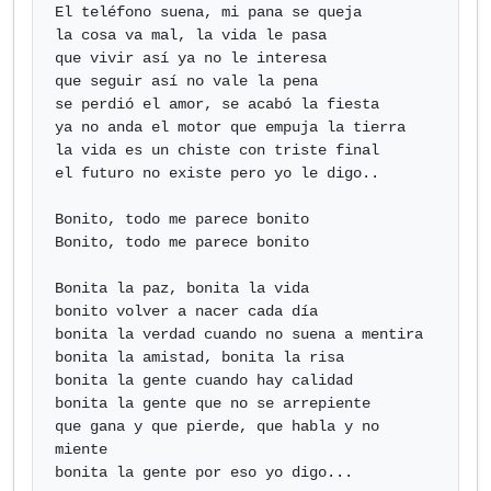
El teléfono suena, mi pana se queja

la cosa va mal, la vida le pasa

que vivir así ya no le interesa

que seguir así no vale la pena

se perdió el amor, se acabó la fiesta

ya no anda el motor que empuja la tierra

la vida es un chiste con triste final

el futuro no existe pero yo le digo..

Bonito, todo me parece bonito

Bonito, todo me parece bonito

Bonita la paz, bonita la vida

bonito volver a nacer cada día

bonita la verdad cuando no suena a mentira

bonita la amistad, bonita la risa

bonita la gente cuando hay calidad

bonita la gente que no se arrepiente

que gana y que pierde, que habla y no 
miente

bonita la gente por eso yo digo...
