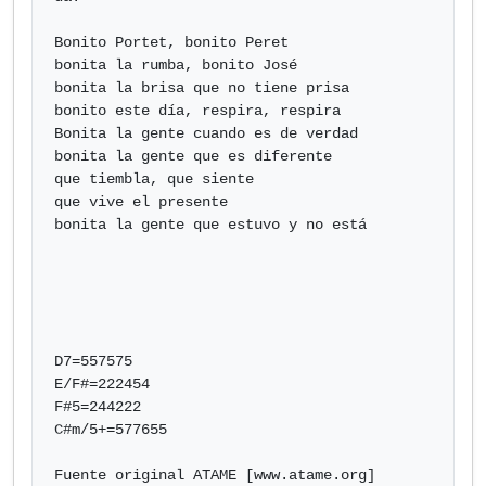
Bonito Portet, bonito Peret

bonita la rumba, bonito José

bonita la brisa que no tiene prisa

bonito este día, respira, respira

Bonita la gente cuando es de verdad

bonita la gente que es diferente

que tiembla, que siente

que vive el presente

bonita la gente que estuvo y no está

D7=557575

E/F#=222454

F#5=244222

C#m/5+=577655

Fuente original ATAME [www.atame.org]