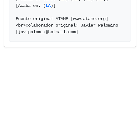
[Acaba en: (
LA
)] 

Fuente original ATAME [www.atame.org]
<br>Colaborador original: Javier Palomino

[
javipalomix@hotmail.com
]            