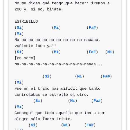
No me digas qué tengo que hacer: iremos a 
200 y, si no, bájate.

ESTRIBILLO

(
Si
)            (
Mi
)           (
Fa#
)          
(
Mi
) 

Na-na-na-na-na-na-na-na-na-na-naaaaa,  
vuélvete loco ya!!

(
Si
)            (
Mi
)           (
Fa#
)   (
Mi
) 
[en seco]   

Na-na-na-na-na-na-na-na-na-na-naaaa...

            (
Si
)          (
Mi
)       (
Fa#
)                  
(
Mi
) 

Fue en el tramo más difícil que tanto 
controlabas se estrelló el otro,

        (
Si
)           (
Mi
)      (
Fa#
)               
(
Mi
) 

Conseguí que todo aquello que iba a ser 
alegre sólo fuera triste,

      (
Si
)          (
Mi
)      (
Fa#
)                     