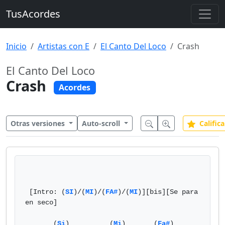
TusAcordes
Inicio
Artistas con E
El Canto Del Loco
Crash
El Canto Del Loco
Crash
Acordes
Otras versiones
Auto-scroll
Califica
 [Intro: (
SI
)/(
MI
)/(
FA#
)/(
MI
)][bis][Se para 
en seco]

       (
Si
)          (
Mi
)       (
Fa#
)                