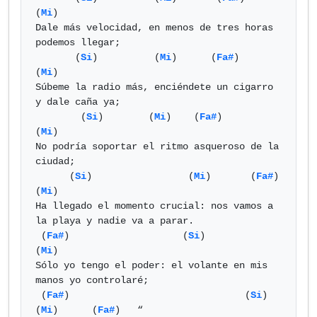
(
Mi
) 

Dale más velocidad, en menos de tres horas 
podemos llegar;

       (
Si
)          (
Mi
)      (
Fa#
)                  
(
Mi
) 

Súbeme la radio más, enciéndete un cigarro 
y dale caña ya;

        (
Si
)        (
Mi
)    (
Fa#
)               
(
Mi
)       

No podría soportar el ritmo asqueroso de la 
ciudad;

      (
Si
)                 (
Mi
)       (
Fa#
)                   
(
Mi
) 

Ha llegado el momento crucial: nos vamos a 
la playa y nadie va a parar.

 (
Fa#
)                    (
Si
)                        
(
Mi
) 

Sólo yo tengo el poder: el volante en mis 
manos yo controlaré;

 (
Fa#
)                               (
Si
)             
(
Mi
)      (
Fa#
)   “
