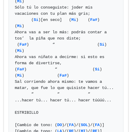
(
Mi
) 

Sólo tú lo conseguiste: joder mis 
vacaciones con tu plan más gris;

       (
Si
)[en seco]   (
Mi
)    (
Fa#
)                      
(
Mi
) 

Ahora vas a ser lo más: podrás contar a 
tos’  la piña que nos diste;

 (
Fa#
)          “                  (
Si
)                  
(
Mi
) 

Ahora vas niñato a decirme: si esto es 
forma de divertirse,

(
Fa#
)            “               (
Si
)                      
(
Mi
)              (
Fa#
)

Sal corriendo ahora mismo: te vamos a 
matar, que fue lo que quisiste hacer tú...

       “          “            “   

...hacer tú... hacer tú... hacer túúúú...

ESTRIBILLO

[Cambio de tono: (
DO
)/(
FA
)/(
SOL
)/(
FA
)]

[Cambio de tono: (
LA
)/(
RE
)/(
MI
)/(
RE
)]
