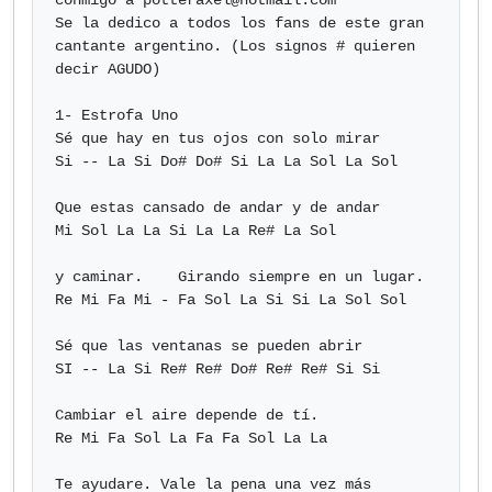
conmigo a 
potteraxel@hotmail.com
Se la dedico a todos los fans de este gran 
cantante argentino. (Los signos # quieren

decir AGUDO)

1- Estrofa Uno

Sé que hay en tus ojos con solo mirar

Si -- La Si Do# Do# Si La La Sol La Sol

Que estas cansado de andar y de andar

Mi Sol La La Si La La Re# La Sol

y caminar.    Girando siempre en un lugar.

Re Mi Fa Mi - Fa Sol La Si Si La Sol Sol

Sé que las ventanas se pueden abrir

SI -- La Si Re# Re# Do# Re# Re# Si Si

Cambiar el aire depende de tí.

Re Mi Fa Sol La Fa Fa Sol La La

Te ayudare. Vale la pena una vez más
