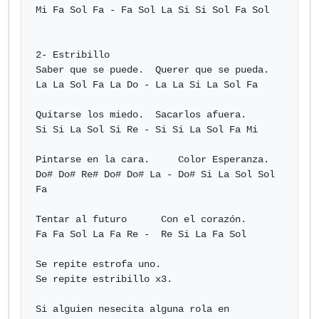
Mi Fa Sol Fa - Fa Sol La Si Si Sol Fa Sol

2- Estribillo

Saber que se puede.  Querer que se pueda.

La La Sol Fa La Do - La La Si La Sol Fa

Quitarse los miedo.  Sacarlos afuera.

Si Si La Sol Si Re - Si Si La Sol Fa Mi

Pintarse en la cara.     Color Esperanza.

Do# Do# Re# Do# Do# La - Do# Si La Sol Sol 
Fa

Tentar al futuro      Con el corazón.

Fa Fa Sol La Fa Re -  Re Si La Fa Sol

Se repite estrofa uno.

Se repite estribillo x3.

Si alguien nesecita alguna rola en 