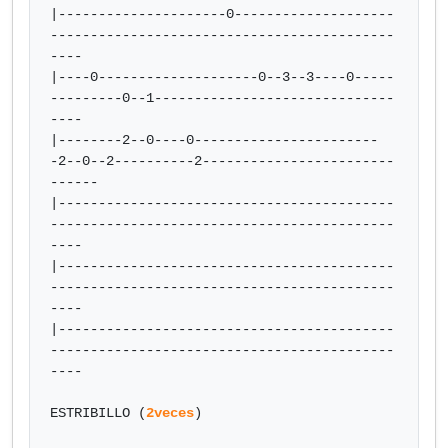
|---------------------0--------------------
-------------------------------------------
----

|----0--------------------0--3--3----0-----
---------0--1------------------------------
----

|--------2--0----0-----------------------
-2--0--2----------2------------------------
------

|------------------------------------------
-------------------------------------------
----

|------------------------------------------
-------------------------------------------
----

|------------------------------------------
-------------------------------------------
----

ESTRIBILLO (
2veces
)
