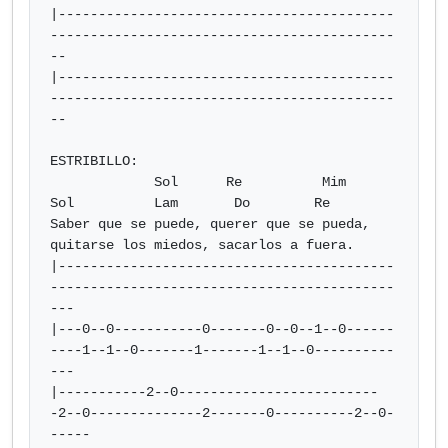
|------------------------------------------
-------------------------------------------
--

|------------------------------------------
-------------------------------------------
--

ESTRIBILLO:

             Sol      Re          Mim     
Sol          Lam       Do        Re

Saber que se puede, querer que se pueda, 
quitarse los miedos, sacarlos a fuera.

|------------------------------------------
-------------------------------------------
---

|---0--0-----------0-------0--0--1--0------
----1--1--0-------1-------1--1--0----------
---

|-----------2--0-------------------------
-2--0--------------2-------0----------2--0-
-----
