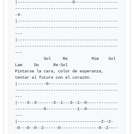
|-----------------------0------------------
-------------------------------------------
-4-

|------------------------------------------
-------------------------------------------
---

|------------------------------------------
-------------------------------------------
---

            Sol     Re          Mim    Sol       
Lam     Do      Re-Sol

Pintarse la cara, color de esperanza, 
tentar al futuro con el corazón.

|------------0-----------------------------
-------------------------------------------
---

|----3--3-------3--1---3--1--0-------------
------------0-------------1--0-------------
---

|-----------------------------------2--2-
-0---0--0--2------0----------------0--2----