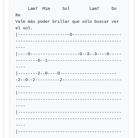
     Lam7  Mim     Sol        Lam7     Do     
Re

Vale más poder brillar que sólo buscar ver 
el sol.

|---------------------0--------------------
-------------------------------------------
----

|----0--------------------0--3--3----0-----
---------0--1------------------------------
----

|--------2--0----0-----------------------
-2--0--2----------2------------------------
------

|------------------------------------------
-------------------------------------------
----

|------------------------------------------
-------------------------------------------
----

|------------------------------------------