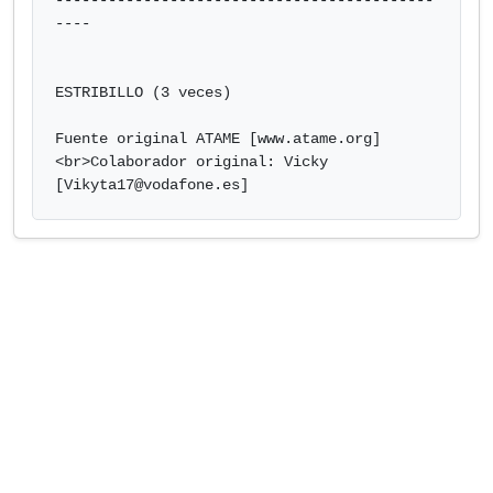
-------------------------------------------
----

ESTRIBILLO (3 veces)

Fuente original ATAME [www.atame.org]
<br>Colaborador original: Vicky

[
Vikyta17@vodafone.es
]            