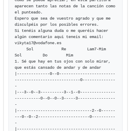
Como se puede apreciar, en esta partitura 
aparecen tanto las notas de la canción como 
el punteado.

Espero que sea de vuestro agrado y que me 
disculpéis por los posibles errores.

Si tenéis alguna duda o me queréis hacer 
algún comentario aqui teneis mi email: 
vikyta17@vodafone.es
     Sol            Re         Lam7-Mim              
Sol         Do        Mim

1. Sé que hay en tus ojos con solo mirar, 
que estás cansado de andar y de andar

|--------------0--0------------------------
----------------------------0--------------
-

|---3--0--3----------3--1--0---------------
-----------0--0--0--3-----3----------------
-

|--------------------------------2--0------
---0--0--2----------------------0----------
-

|------------------------------------------