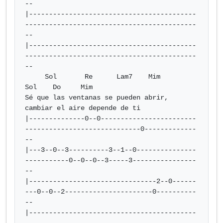
--

|------------------------------------------
-------------------------------------------
--

|------------------------------------------
-------------------------------------------
--

     Sol       Re      Lam7    Mim              
Sol    Do     Mim

Sé que las ventanas se pueden abrir, 
cambiar el aire depende de ti

|--------------0--0------------------------
-----------------------------0-------------
--

|---3--0--3----------3--1--0---------------
-----------0--0--0--3-----3----------------
--

|--------------------------------2--0------
---0--0--2----------------------0----------
--

|------------------------------------------