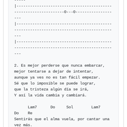
-----

|------------------------------------------
----------------------0---0----------------
---

|------------------------------------------
-------------------------------------------
---

|------------------------------------------
-------------------------------------------
---

2. Es mejor perderse que nunca embarcar,

mejor tentarse a dejar de intentar,

aunque ya ves no es tan fácil empezar.

Sé que lo imposible se puede lograr,

que la tristeza algún día se irá,

Y así la vida cambia y cambiará.

      Lam7      Do     Sol        Lam7    
Do    Re

Sentirás que el alma vuela, por cantar una 
vez más.
