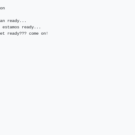
on

an ready...

 estamos ready...

et ready??? come on!
