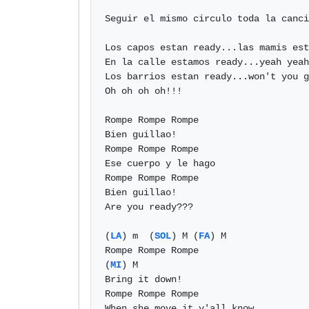
Seguir el mismo circulo toda la canci
Los capos estan ready...las mamis est
En la calle estamos ready...yeah yeah
Los barrios estan ready...won't you g
Oh oh oh oh!!!

Rompe Rompe Rompe

Bien guillao!

Rompe Rompe Rompe

Ese cuerpo y le hago

Rompe Rompe Rompe

Bien guillao!

Are you ready???

(
LA
) m  (
SOL
) M (
FA
) M

Rompe Rompe Rompe

(
MI
) M

Bring it down!

Rompe Rompe Rompe

When she move it y'all know
