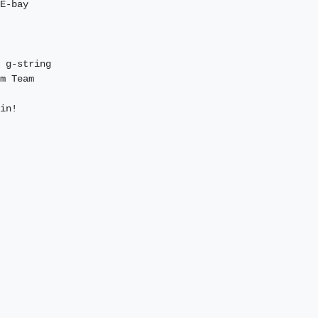
E-bay

 g-string

m Team

in!
