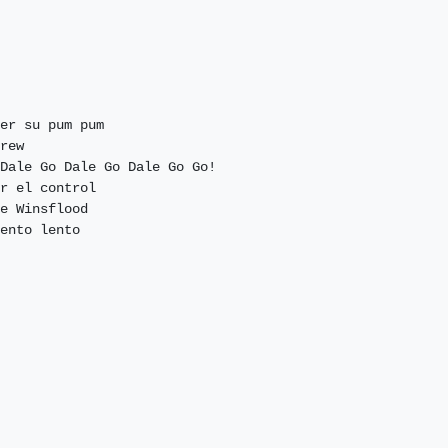
er su pum pum

rew

Dale Go Dale Go Dale Go Go!

r el control

e Winsflood

ento lento
