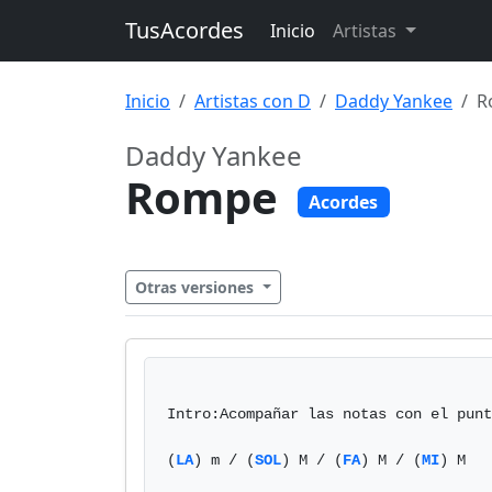
TusAcordes
Inicio
Artistas
Inicio
Artistas con D
Daddy Yankee
R
Daddy Yankee
Rompe
Acordes
Otras versiones
Intro:Acompañar las notas con el punt
(
LA
) m / (
SOL
) M / (
FA
) M / (
MI
) M
