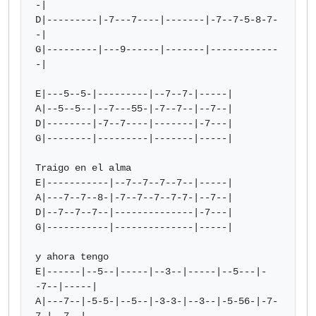
-|

D|---------|-7---7----|-------|-7--7-5-8-7-
-|

G|---------|---9------|-------|------------
-|

E|---5--5-|---------|--7--7-|-----|

A|--5--5--|--7---55-|-7--7--|--7--|

D|--------|-7--7----|-------|-7---|

G|--------|---------|-------|-----|

Traigo en el alma

E|-----------|--7--7--7--7--|-----|

A|---7--7--8-|-7--7--7--7-7-|--7--|

D|--7--7--7--|--------------|-7---|

G|-----------|--------------|-----|

y ahora tengo

E|------|--5--|-----|--3--|-----|--5---|-
-7--|-----|

A|---7--|-5-5-|--5--|-3-3-|--3--|-5-56-|-7-