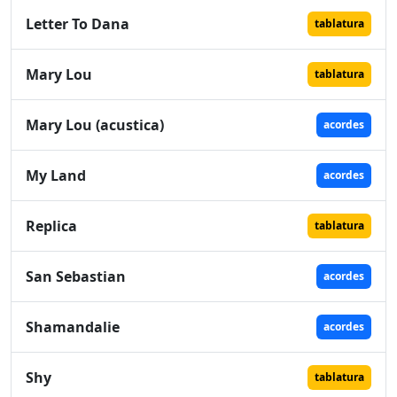
Letter To Dana
tablatura
Mary Lou
tablatura
Mary Lou (acustica)
acordes
My Land
acordes
Replica
tablatura
San Sebastian
acordes
Shamandalie
acordes
Shy
tablatura