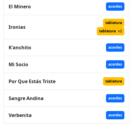
El Minero
acordes
tablatura
Ironias
tablatura
v2
K'anchito
acordes
Mi Socio
acordes
Por Que Estás Triste
tablatura
Sangre Andina
acordes
Verbenita
acordes