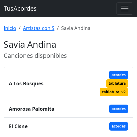
TusAcordes
Inicio
Artistas con S
Savia Andina
Savia Andina
Canciones disponibles
acordes
A Los Bosques
tablatura
tablatura
v2
Amorosa Palomita
acordes
El Cisne
acordes