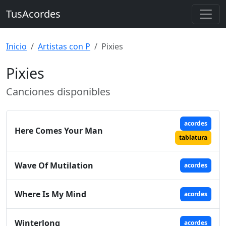
TusAcordes
Inicio
Artistas con P
Pixies
Pixies
Canciones disponibles
acordes
Here Comes Your Man
tablatura
Wave Of Mutilation
acordes
Where Is My Mind
acordes
Winterlong
acordes