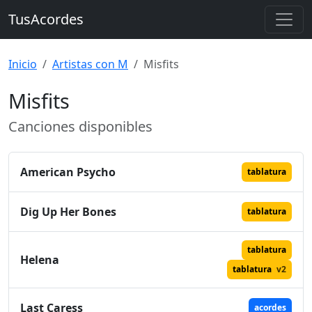
TusAcordes
Inicio
Artistas con M
Misfits
Misfits
Canciones disponibles
American Psycho
tablatura
Dig Up Her Bones
tablatura
tablatura
Helena
tablatura
v2
Last Caress
acordes