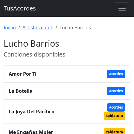
TusAcordes
Inicio
Artistas con L
Lucho Barrios
Lucho Barrios
Canciones disponibles
Amor Por Ti
acordes
La Botella
acordes
acordes
La Joya Del Pacífico
tablatura
Me Engañas Mujer
tablatura