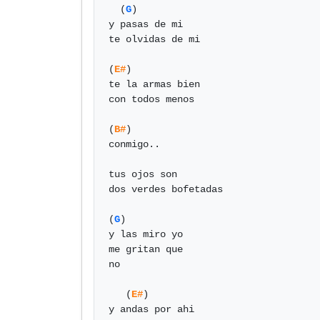
  (
G
)

y pasas de mi 

te olvidas de mi 

(
E#
)

te la armas bien

con todos menos

(
B#
)

conmigo..

tus ojos son

dos verdes bofetadas

(
G
)

y las miro yo

me gritan que

no

   (
E#
)

y andas por ahi
