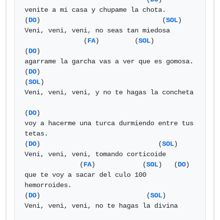
venite a mi casa y chupame la chota.

(
DO
)                               (
SOL
)

Veni, veni, veni, no seas tan miedosa

               (
FA
)         (
SOL
)           
(
DO
)          

agarrame la garcha vas a ver que es gomosa.

(
DO
)                                   
(
SOL
)

Veni, veni, veni, y no te hagas la concheta

(
DO
)

voy a hacerme una turca durmiendo entre tus 
tetas.

(
DO
)                              (
SOL
)

Veni, veni, veni, tomando corticoide

              (
FA
)            (
SOL
)   (
DO
)   

que te voy a sacar del culo 100 
hemorroides.

(
DO
)                           (
SOL
)

Veni, veni, veni, no te hagas la divina
