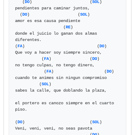
   (
DO
)                        (
SOL
)

pendientes para caminar juntos,

  (
DO
)                    (
SOL
)

amor es esa causa pendiente

                    (
RE
)

donde el juicio lo ganan dos almas 
diferentes.

(
FA
)                              (
DO
)                               

Que voy a hacer soy siempre sincero,

           (
FA
)                (
DO
)

no tengo culpas, no tengo dinero,

            (
FA
)                     (
DO
)

cuando te animes sin ningun compromiso

          (
SOL
)  

sabes la calle, que doblando la plaza, 

el portero es canozo siempre en el cuarto 
piso.

(
DO
)                           (
SOL
)

Veni, veni, veni, no seas pavota

                               (
DO
)
