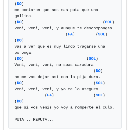
(
DO
)

me contaron que sos mas puta que una 
gallina.

(
DO
)                                  (
SOL
)

Veni, veni, veni, y aunque te descompongas

                      (
FA
)         (
SOL
)       
(
DO
)

vas a ver que es muy lindo tragarse una 
poronga.

(
DO
)                           (
SOL
)

Veni, veni, veni, no seas caradura

                                  (
DO
)

no me vas dejar asi con la pija dura.

(
DO
)                              (
SOL
)

Veni, veni, veni, y yo te lo aseguro

             (
FA
)                 (
SOL
)     
(
DO
)

que si vos venis yo voy a romperte el culo.

PUTA... REPUTA...            