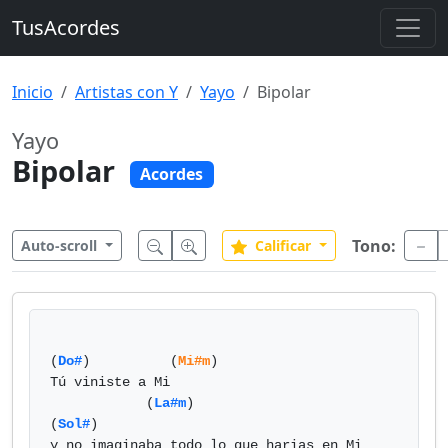
TusAcordes
Inicio
Artistas con Y
Yayo
Bipolar
Yayo
Bipolar
Acordes
Tono:
Auto-scroll
Calificar
(
Do#
)          (
Mi#m
)  

Tú viniste a Mi 

            (
La#m
)                       
(
Sol#
)    

y no imaginaba todo lo que harias en Mi 
