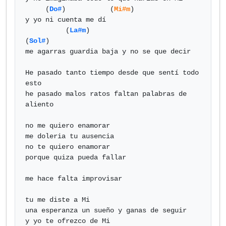
     (
Do#
)           (
Mi#m
)

y yo ni cuenta me dí

          (
La#m
)                           
(
Sol#
)

me agarras guardia baja y no se que decir

He pasado tanto tiempo desde que sentí todo 
esto

he pasado malos ratos faltan palabras de 
aliento

no me quiero enamorar

me doleria tu ausencia

no te quiero enamorar

porque quiza pueda fallar

me hace falta improvisar

tu me diste a Mi 

una esperanza un sueño y ganas de seguir

y yo te ofrezco de Mi 
