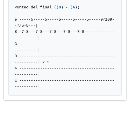
Punteo del final ((
G
) - (
A
))

e -----5-----5-----5-----5-----5-----9/109-
-7/5-5---|

B -7-8---7-8---7-8---7-8---7-8-------------
----------|

G -----------------------------------------
----------|

D -----------------------------------------
----------| x 2

A -----------------------------------------
----------|

E -----------------------------------------
----------|            