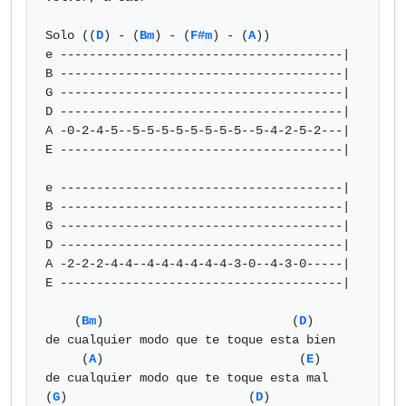
Solo ((
D
) - (
Bm
) - (
F#m
) - (
A
))

e ---------------------------------------|

B ---------------------------------------|

G ---------------------------------------|

D ---------------------------------------|

A -0-2-4-5--5-5-5-5-5-5-5-5--5-4-2-5-2---|

E ---------------------------------------|

e ---------------------------------------|

B ---------------------------------------|

G ---------------------------------------|

D ---------------------------------------|

A -2-2-2-4-4--4-4-4-4-4-4-3-0--4-3-0-----|

E ---------------------------------------|

    (
Bm
)                          (
D
)

de cualquier modo que te toque esta bien

     (
A
)                           (
E
)

de cualquier modo que te toque esta mal

(
G
)                         (
D
)                     