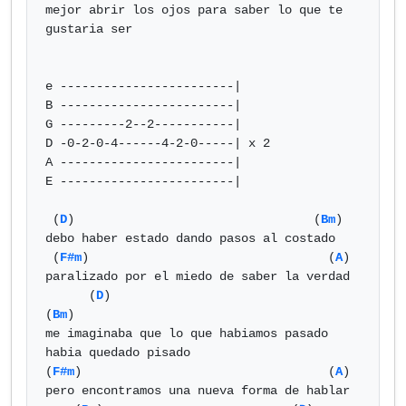
mejor abrir los ojos para saber lo que te 
gustaria ser

e ------------------------|

B ------------------------|

G ---------2--2-----------|

D -0-2-0-4------4-2-0-----| x 2

A ------------------------|

E ------------------------|

 (
D
)                                 (
Bm
)

debo haber estado dando pasos al costado

 (
F#m
)                                 (
A
)

paralizado por el miedo de saber la verdad

      (
D
)                                 
(
Bm
)

me imaginaba que lo que habiamos pasado 
habia quedado pisado

(
F#m
)                                  (
A
)

pero encontramos una nueva forma de hablar
