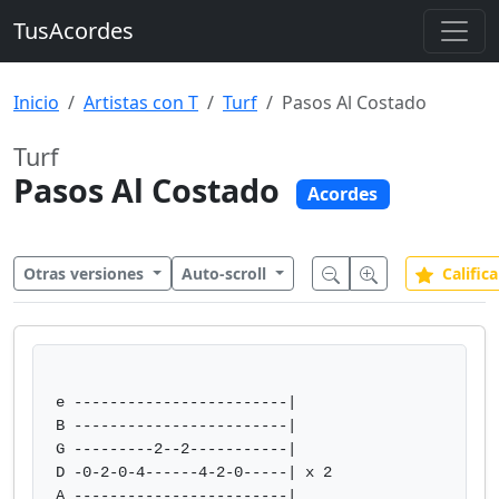
TusAcordes
Inicio
Artistas con T
Turf
Pasos Al Costado
Turf
Pasos Al Costado
Acordes
Otras versiones
Auto-scroll
Califica
e ------------------------|

B ------------------------|

G ---------2--2-----------|

D -0-2-0-4------4-2-0-----| x 2

A ------------------------|
