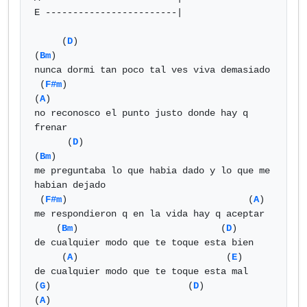
E ------------------------|

     (
D
)                                 
(
Bm
)

nunca dormi tan poco tal ves viva demasiado

 (
F#m
)                                      
(
A
)

no reconosco el punto justo donde hay q 
frenar

      (
D
)                                 
(
Bm
)

me preguntaba lo que habia dado y lo que me 
habian dejado

 (
F#m
)                                 (
A
)

me respondieron q en la vida hay q aceptar

    (
Bm
)                          (
D
)

de cualquier modo que te toque esta bien

     (
A
)                           (
E
)

de cualquier modo que te toque esta mal

(
G
)                         (
D
)                     
(
A
)
