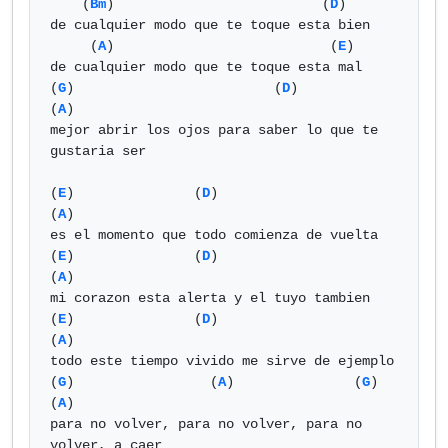
    (
Bm
)                          (
D
)

de cualquier modo que te toque esta bien

     (
A
)                           (
E
)

de cualquier modo que te toque esta mal

(
G
)                         (
D
)                     
(
A
)

mejor abrir los ojos para saber lo que te 
gustaria ser

(
E
)               (
D
)                    
(
A
)

es el momento que todo comienza de vuelta

(
E
)               (
D
)                    
(
A
)

mi corazon esta alerta y el tuyo tambien

(
E
)               (
D
)                    
(
A
)

todo este tiempo vivido me sirve de ejemplo

(
G
)                 (
A
)               (
G
)             
(
A
)

para no volver, para no volver, para no 
volver, a caer
