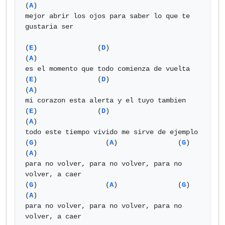
(
A
)

mejor abrir los ojos para saber lo que te 
gustaria ser

(
E
)               (
D
)                    
(
A
)

es el momento que todo comienza de vuelta

(
E
)               (
D
)                    
(
A
)

mi corazon esta alerta y el tuyo tambien

(
E
)               (
D
)                    
(
A
)

todo este tiempo vivido me sirve de ejemplo

(
G
)                 (
A
)               (
G
)             
(
A
)

para no volver, para no volver, para no 
volver, a caer

(
G
)                 (
A
)               (
G
)             
(
A
)

para no volver, para no volver, para no 
volver, a caer
