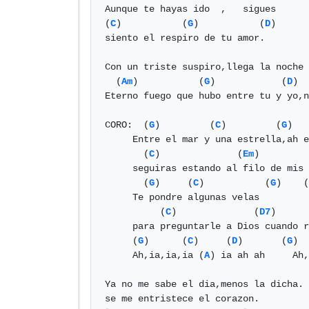
Aunque te hayas ido  ,   sigues      
(
C
)           (
G
)           (
D
)

siento el respiro de tu amor.

Con un triste suspiro,llega la noche 
  (
Am
)           (
G
)            (
D
)  
Eterno fuego que hubo entre tu y yo,n
CORO:  (
G
)         (
C
)         (
G
)   
     Entre el mar y una estrella,ah eh

       (
C
)              (
Em
)         
     seguiras estando al filo de mis venas  

       (
G
)     (
C
)           (
G
)    (
     Te pondre algunas velas 

          (
C
)              (
D7
)      
     para preguntarle a Dios cuando regresas.  

     (
G
)      (
C
)     (
D
)       (
G
)  
     Ah,ia,ia,ia (
A
) ia ah ah     Ah,
Ya no me sabe el dia,menos la dicha.

se me entristece el corazon.
