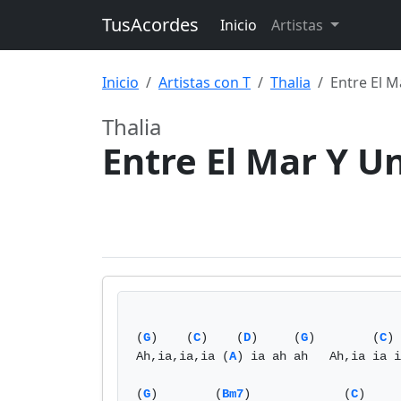
TusAcordes
Inicio
Artistas
Inicio
Artistas con T
Thalia
Entre El M
Thalia
Entre El Mar Y U
(
G
)    (
C
)    (
D
)     (
G
)        (
C
) 
Ah,ia,ia,ia (
A
) ia ah ah   Ah,ia ia i
(
G
)        (
Bm7
)             (
C
)     