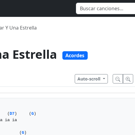
ar Y Una Estrella
na Estrella
Acordes
Auto-scroll
   (
D7
)     (
G
)

a ia ia

        (
G
)
