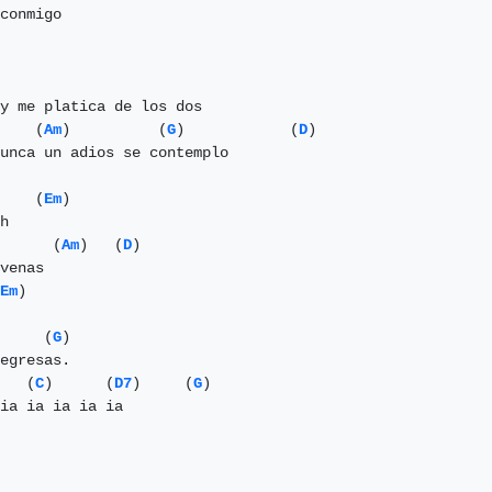
conmigo

y me platica de los dos

    (
Am
)          (
G
)            (
D
)

unca un adios se contemplo 

    (
Em
)

      (
Am
)   (
D
)

Em
)

     (
G
)

   (
C
)      (
D7
)     (
G
)

ia ia ia ia ia
