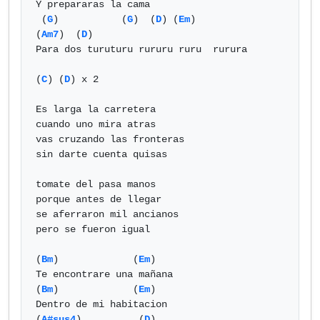
Y prepararas la cama

 (
G
)           (
G
)  (
D
) (
Em
)           
(
Am7
)  (
D
)

Para dos turuturu rururu ruru  rurura

(
C
) (
D
) x 2

Es larga la carretera

cuando uno mira atras 

vas cruzando las fronteras 

sin darte cuenta quisas

tomate del pasa manos 

porque antes de llegar 

se aferraron mil ancianos 

pero se fueron igual

(
Bm
)             (
Em
)

Te encontrare una mañana

(
Bm
)             (
Em
)

Dentro de mi habitacion 

(
A#sus4
)          (
D
)          
