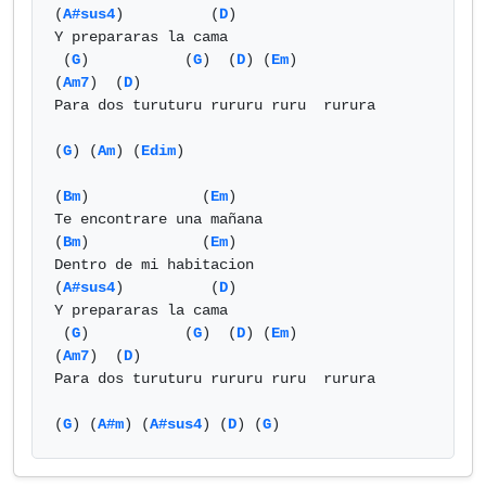
(
A#sus4
)          (
D
)          

Y prepararas la cama

 (
G
)           (
G
)  (
D
) (
Em
)           
(
Am7
)  (
D
)

Para dos turuturu rururu ruru  rurura

(
G
) (
Am
) (
Edim
) 

(
Bm
)             (
Em
)

Te encontrare una mañana

(
Bm
)             (
Em
)

Dentro de mi habitacion 

(
A#sus4
)          (
D
)          

Y prepararas la cama

 (
G
)           (
G
)  (
D
) (
Em
)           
(
Am7
)  (
D
)

Para dos turuturu rururu ruru  rurura

(
G
) (
A#m
) (
A#sus4
) (
D
) (
G
)            