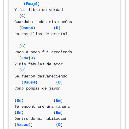
    (
Fmaj9
) 

Y fui libre de verdad

  (
C
) 

Guardaba todos mis sueños 

  (
Dsus4
)        (
D
)

en castillos de cristal

  (
G
)

Poco a poco fui creciendo

  (
Fmaj9
)

Y mis fabulas de amor

  (
C
)

Se fueron desvaneciendo

   (
Dsus4
)        (
D
)

Como pompas de javon

(
Bm
)             (
Em
)

Te encontrare una mañana

(
Bm
)             (
Em
)

Dentro de mi habitacion 

(
A#sus4
)          (
D
)          
