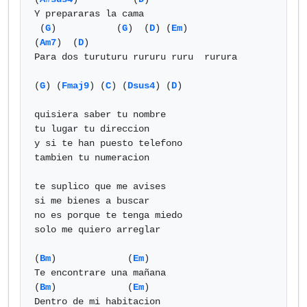
Y prepararas la cama

 (
G
)           (
G
)  (
D
) (
Em
)           
(
Am7
)  (
D
)

Para dos turuturu rururu ruru  rurura

(
G
) (
Fmaj9
) (
C
) (
Dsus4
) (
D
)

quisiera saber tu nombre 

tu lugar tu direccion 

y si te han puesto telefono 

tambien tu numeracion

te suplico que me avises

si me bienes a buscar

no es porque te tenga miedo

solo me quiero arreglar 

(
Bm
)             (
Em
)

Te encontrare una mañana

(
Bm
)             (
Em
)

Dentro de mi habitacion 
