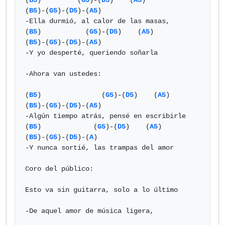
(
B5
)         (
G5
)-(
D5
)    (
A5
)           
(
B5
)-(
G5
)-(
D5
)-(
A5
)

-Ella durmió, al calor de las masas,

(
B5
)           (
G5
)-(
D5
)    (
A5
)           
(
B5
)-(
G5
)-(
D5
)-(
A5
)

-Y yo desperté, queriendo soñarla

-Ahora van ustedes:

(
B5
)               (
G5
)-(
D5
)    (
A5
)          
(
B5
)-(
G5
)-(
D5
)-(
A5
)

-Algún tiempo atrás, pensé en escribirle

(
B5
)             (
G5
)-(
D5
)    (
A5
)               
(
B5
)-(
G5
)-(
D5
)-(
A
)

-Y nunca sortié, las trampas del amor

Coro del público:

Esto va sin guitarra, solo a lo último

-De aquel amor de música ligera,
