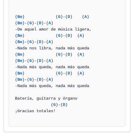
(
Bm
)             (
G
)-(
D
)    (
A
)            
(
Bm
)-(
G
)-(
D
)-(
A
)

-De aquel amor de música ligera,

(
Bm
)             (
G
)-(
D
)  (
A
)              
(
Bm
)-(
G
)-(
D
)-(
A
)

-Nada nos libra, nada más queda

(
Bm
)             (
G
)-(
D
)  (
A
)              
(
Bm
)-(
G
)-(
D
)-(
A
)

-Nada más queda, nada más queda

(
Bm
)             (
G
)-(
D
)  (
A
)              
(
Bm
)-(
G
)-(
D
)-(
A
)

-Nada más queda, nada más queda

Batería, guitarra y órgano

               (
G
)-(
D
)

¡Gracias totales!  
