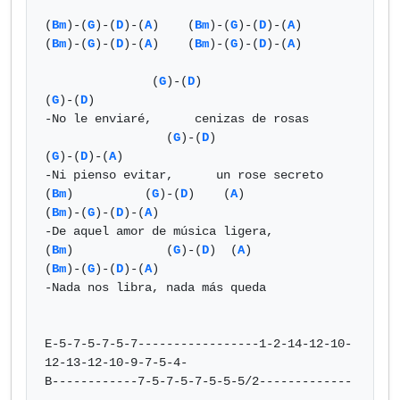
(
Bm
)-(
G
)-(
D
)-(
A
)    (
Bm
)-(
G
)-(
D
)-(
A
)   
(
Bm
)-(
G
)-(
D
)-(
A
)    (
Bm
)-(
G
)-(
D
)-(
A
) 

               (
G
)-(
D
)                  
(
G
)-(
D
)

-No le enviaré,      cenizas de rosas

                 (
G
)-(
D
)                  
(
G
)-(
D
)-(
A
)

-Ni pienso evitar,      un rose secreto

(
Bm
)          (
G
)-(
D
)    (
A
)            
(
Bm
)-(
G
)-(
D
)-(
A
)

-De aquel amor de música ligera,

(
Bm
)             (
G
)-(
D
)  (
A
)              
(
Bm
)-(
G
)-(
D
)-(
A
)

-Nada nos libra, nada más queda

E-5-7-5-7-5-7-----------------1-2-14-12-10-
12-13-12-10-9-7-5-4-

B------------7-5-7-5-7-5-5-5/2-------------