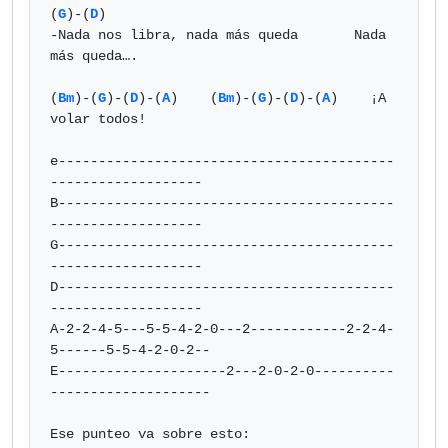
(
G
)-(
D
)

-Nada nos libra, nada más queda       Nada 
más queda…. 

(
Bm
)-(
G
)-(
D
)-(
A
)    (
Bm
)-(
G
)-(
D
)-(
A
)    ¡A 
volar todos!

e------------------------------------------
-------------------

B------------------------------------------
-------------------

G------------------------------------------
-------------------

D------------------------------------------
-------------------

A-2-2-4-5---5-5-4-2-0---2------------2-2-4-
5------5-5-4-2-0-2--

E---------------------2---2-0-2-0----------
--------------------

Ese punteo va sobre esto:
