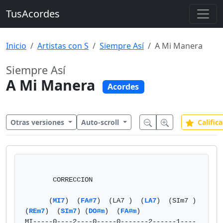
TusAcordes
Inicio
Artistas con S
Siempre Así
A Mi Manera
Siempre Así
A Mi Manera
Acordes
Otras versiones
Auto-scroll
Califica
       CORRECCION               

      (
MI7
)  (
FA#7
)  (LA7 )  (
LA7
)  (SIm7 )    
(
REm7
)  (
SIm7
) (
DO#m
)  (
FA#m
)

MI-----0----2----0-----0-------2------1----