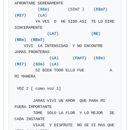
AFRONTARE SERENAMENTE

          (
SIm
)        (SIm7 )    (
SIm7
)           
(
MI7
)     (
LA
)

         YA VES  O  HE SIDO ASI  TE LO DIRE  
SINCERAMENTE

              (
LA7
)              (
RE
)                 
(
REm
)  (
REm7
)                      

    VIVI  LA INTENSIDAD  Y NO ENCONTRE 
JAMAS FRONTERAS

               (
LA
)      (
FA#7
)   (
SIm
)       
(
MI7
)   (
SIm
)  (
LA
)

         SI BIEN TODO ELLO FUE           A 
MI MANERA

 VOZ 2 [ como voz 1]   

        JAMAS VIVI UN AMOR  QUE PARA MI 
FUERA IMPORTANTE

        TOME  SOLO LA FLOR  Y LO MEJOR   DE 
CADA INSTANTE

        VIAJE  Y DISFRUTE  NO SE SI MAS QUE 