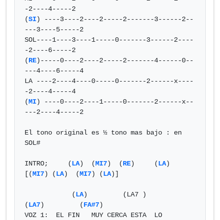
-2----4-----2

(
SI
) ----3----2----2-----2-------3------2--
---3----5-----2

SOL----1----3----1-----0-------3------2----
-2----6-----2

(
RE
)-----0----2----2-----2-------4------0--
---4----6-----4

LA ----2----4----0-----0-------2------x----
-2----4-----4

(
MI
) ----0----2----1-----0-------2------x--
---2----4-----2

El tono original es ½ tono mas bajo : en 
SOL#

INTRO;     (
LA
)  (
MI7
)  (
RE
)     (
LA
)   
[(
MI7
) (
LA
)  (
MI7
) (
LA
)]

            (
LA
)         (LA7 )           
(
LA7
)         (
FA#7
)

VOZ 1:  EL FIN   MUY CERCA ESTA  LO 