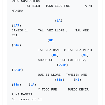
OTRO CUALQUIERA    

        SI BIEN   TODO ELLO FUE        A MI 
MANERA 

                       (
LA
)               
(
LA7
)                 

CAMBIO 1:     TAL  VEZ LLORE ,    TAL VEZ 
REI,  

                   (
RE
)                   
(
SIm
)

              TAL VEZ GANE  O TAL VEZ PERDI

                     (
RE
)            (
MI
)     

              AHORA SE    QUE FUI FELIZ,

                        (
DO#m
)                 
(
FA#m
)     

              QUE SI LLORE   TAMBIEN AME

                       (
SIm
)     (
MI
)        
(
SIm
)    (
LA
)                                           

              Y TODO FUE      PUEDO DECIR    
A MI MANERA

3:  [como voz 1]
