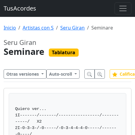
TusAcordes
Inicio
Artistas con S
Seru Giran
Seminare
Seru Giran
Seminare
Tablatura
Otras versiones
Auto-scroll
Califica
Quiero ver...

1I-------/-------/-----------------/-------
-----/   X2

2I-0-3-3-/-0-----/-0-3-4-4-4-0-----/------
-0----/
