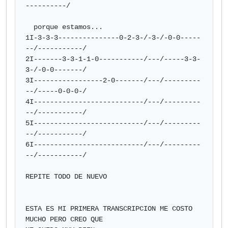
----------/

  porque estamos...

1I-3-3-3---------------0-2-3-/-3-/-0-0-----
--/-----------/

2I-------3-3-1-1-0-----------/---/-----3-3-
3-/-0-0-------/

3I-----------------2-0-------/---/---------
--/-----0-0-0-/

4I---------------------------/---/---------
--/-----------/

5I---------------------------/---/---------
--/-----------/

6I---------------------------/---/---------
--/-----------/

REPITE TODO DE NUEVO

ESTA ES MI PRIMERA TRANSCRIPCION ME COSTO 
MUCHO PERO CREO QUE 
