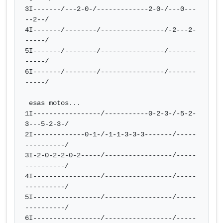
3I-------/---2-0-/-------------2-0-/---0---
--2--/

4I-------/--------/----------------/-2---2-
-----/

5I-------/--------/----------------/-------
-----/

6I-------/--------/----------------/-------
-----/

 esas motos...

1I-----------------/-----------0-2-3-/-5-2-
3---5-2-3-/

2I-------------0-1-/-1-1-3-3-3-------/-----
----------/

3I-2-0-2-2-0-2-----/-----------------/-----
----------/

4I-----------------/-----------------/-----
----------/

5I-----------------/-----------------/-----
----------/

6I-----------------/-----------------/-----