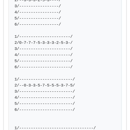
2/--3-3-3-2-5-3----/

3/-----------------/

4/-----------------/

5/-----------------/

6/-----------------/

1/----------------------/

2/0-7-7-7-5-3-3-3-2-5-3-/

3/----------------------/

4/----------------------/

5/----------------------/

6/----------------------/

1/-----------------------/

2/--0-3-3-5-7-5-5-5-3-7-5/

3/-----------------------/

4/-----------------------/

5/-----------------------/

6/-----------------------/

1/--------------------------------/
